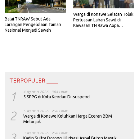
Warga di Konawe Selatan Tolak
Balai TNRAW Sebut Ada
Perluasan Lahan Sawit di
Larangan Pengelolaan Taman
Kawasan TN Rawa Aopa
Nasional Menjadi Sawah
Watomohai
TERPOPULER ____
1
4 Agustus 2026
304 Lihat
5 SPPG di Kota Kendari Di-suspend
2
5 Agustus 2026
256 Lihat
Warga di Konawe Keluhkan Harga Eceran BBM
Melonjak
3
3 Agustus 2026
256 Lihat
Kadin Sultra Dorong Hilirisasi Aspal Buton Masuk