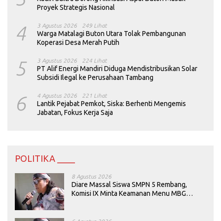
Proyek Strategis Nasional
4
3 Agustus 2026
249 Lihat
Warga Matalagi Buton Utara Tolak Pembangunan
Koperasi Desa Merah Putih
5
3 Agustus 2026
224 Lihat
PT Alif Energi Mandiri Diduga Mendistribusikan Solar
Subsidi Ilegal ke Perusahaan Tambang
6
4 Agustus 2026
221 Lihat
Lantik Pejabat Pemkot, Siska: Berhenti Mengemis
Jabatan, Fokus Kerja Saja
POLITIKA ____
8 Agustus 2026
Diare Massal Siswa SMPN 5 Rembang,
Komisi IX Minta Keamanan Menu MBG
Dievaluasi