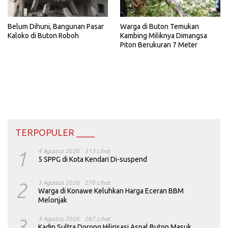
Belum Dihuni, Bangunan Pasar
Warga di Buton Temukan
Kaloko di Buton Roboh
Kambing Miliknya Dimangsa
Piton Berukuran 7 Meter
TERPOPULER ____
1
4 Agustus 2026
313 Lihat
5 SPPG di Kota Kendari Di-suspend
2
5 Agustus 2026
270 Lihat
Warga di Konawe Keluhkan Harga Eceran BBM
Melonjak
3
3 Agustus 2026
267 Lihat
Kadin Sultra Dorong Hilirisasi Aspal Buton Masuk