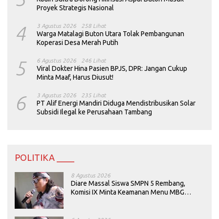
Proyek Strategis Nasional
4
3 Agustus 2026
258 Lihat
Warga Matalagi Buton Utara Tolak Pembangunan
Koperasi Desa Merah Putih
5
6 Agustus 2026
246 Lihat
Viral Dokter Hina Pasien BPJS, DPR: Jangan Cukup
Minta Maaf, Harus Diusut!
6
3 Agustus 2026
235 Lihat
PT Alif Energi Mandiri Diduga Mendistribusikan Solar
Subsidi Ilegal ke Perusahaan Tambang
POLITIKA ____
8 Agustus 2026
Diare Massal Siswa SMPN 5 Rembang,
Komisi IX Minta Keamanan Menu MBG
Dievaluasi