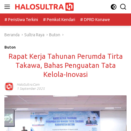
Langsung
ke
konten
# Peristiwa Terkini
# Pemkot Kendari
# DPRD Konawe
Beranda
Sultra Raya
Buton
Buton
Rapat Kerja Tahunan Perumda Tirta
Takawa, Bahas Penguatan Tata
Kelola-Inovasi
HaloSultra.com
1 September 2025