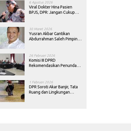
6 Agustus 2026
Viral Dokter Hina Pasien
BPJS, DPR: Jangan Cukup
Minta Maaf, Harus Diusut!
30 Maret 2026
Yusran Akbar Gantikan
Abdurrahman Saleh Pimpin
PAN Sultra
26 Februari 2026
Komisi III DPRD
Rekomendasikan Penundaan
Keputusan Pergantian
Kepala Sekolah di Konawe
1 Februari 2026
DPR Soroti Akar Banjir, Tata
Ruang dan Lingkungan
Diminta Dibenahi