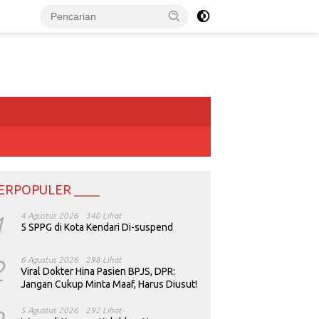
ERPOPULER ____
1
4 Agustus 2026
340 Lihat
5 SPPG di Kota Kendari Di-suspend
2
6 Agustus 2026
298 Lihat
Viral Dokter Hina Pasien BPJS, DPR:
Jangan Cukup Minta Maaf, Harus Diusut!
5 Agustus 2026
292 Lihat