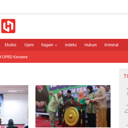
Ekobis
Opini
Ragam
Indeks
Hukum
Kriminal
# DPRD Konawe
T