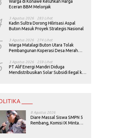
3
Warga di Konawe Keluhkan Harga
Eceran BBM Melonjak
4
3 Agustus 2026
283 Lihat
Kadin Sultra Dorong Hilirisasi Aspal
Buton Masuk Proyek Strategis Nasional
5
3 Agustus 2026
274 Lihat
Warga Matalagi Buton Utara Tolak
Pembangunan Koperasi Desa Merah
Putih
6
3 Agustus 2026
259 Lihat
PT Alif Energi Mandiri Diduga
Mendistribusikan Solar Subsidi Ilegal ke
Perusahaan Tambang
OLITIKA ____
8 Agustus 2026
Diare Massal Siswa SMPN 5
Rembang, Komisi IX Minta
Keamanan Menu MBG
Dievaluasi