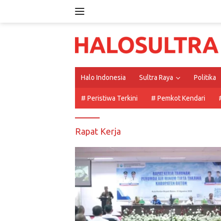
Langsung
ke
konten
Halo Indonesia
Sultra Raya
Politika
# Peristiwa Terkini
# Pemkot Kendari
Rapat Kerja