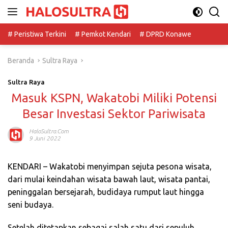
Langsung
ke
konten
# Peristiwa Terkini
# Pemkot Kendari
# DPRD Konawe
Beranda
Sultra Raya
Sultra Raya
Masuk KSPN, Wakatobi Miliki Potensi
Besar Investasi Sektor Pariwisata
HaloSultra.com
9 Juni 2022
KENDARI – Wakatobi menyimpan sejuta pesona wisata,
dari mulai keindahan wisata bawah laut, wisata pantai,
peninggalan bersejarah, budidaya rumput laut hingga
seni budaya.
Setelah ditetapkan sebagai salah satu dari sepuluh