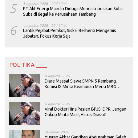
5
3 Agustus 2026
224 Lihat
PT Alif Energi Mandiri Diduga Mendistribusikan Solar
Subsidi Ilegal ke Perusahaan Tambang
6
4 Agustus 2026
221 Lihat
Lantik Pejabat Pemkot, Siska: Berhenti Mengemis
Jabatan, Fokus Kerja Saja
POLITIKA ____
8 Agustus 2026
Diare Massal Siswa SMPN 5 Rembang,
Komisi IX Minta Keamanan Menu MBG
Dievaluasi
6 Agustus 2026
Viral Dokter Hina Pasien BPJS, DPR: Jangan
Cukup Minta Maaf, Harus Diusut!
30 Maret 2026
Yusran Akbar Gantikan Abdurrahman Saleh