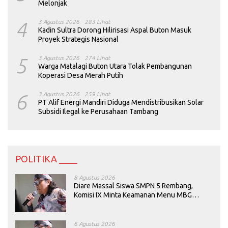
Melonjak
4
3 Agustus 2026
283 Lihat
Kadin Sultra Dorong Hilirisasi Aspal Buton Masuk
Proyek Strategis Nasional
5
3 Agustus 2026
274 Lihat
Warga Matalagi Buton Utara Tolak Pembangunan
Koperasi Desa Merah Putih
6
3 Agustus 2026
259 Lihat
PT Alif Energi Mandiri Diduga Mendistribusikan Solar
Subsidi Ilegal ke Perusahaan Tambang
POLITIKA ____
8 Agustus 2026
Diare Massal Siswa SMPN 5 Rembang,
Komisi IX Minta Keamanan Menu MBG
Dievaluasi
6 Agustus 2026