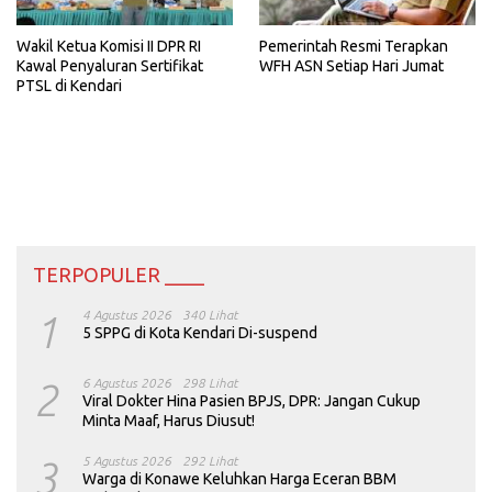
Wakil Ketua Komisi II DPR RI
Pemerintah Resmi Terapkan
Kawal Penyaluran Sertifikat
WFH ASN Setiap Hari Jumat
PTSL di Kendari
TERPOPULER ____
1
4 Agustus 2026
340 Lihat
5 SPPG di Kota Kendari Di-suspend
2
6 Agustus 2026
298 Lihat
Viral Dokter Hina Pasien BPJS, DPR: Jangan Cukup
Minta Maaf, Harus Diusut!
3
5 Agustus 2026
292 Lihat
Warga di Konawe Keluhkan Harga Eceran BBM