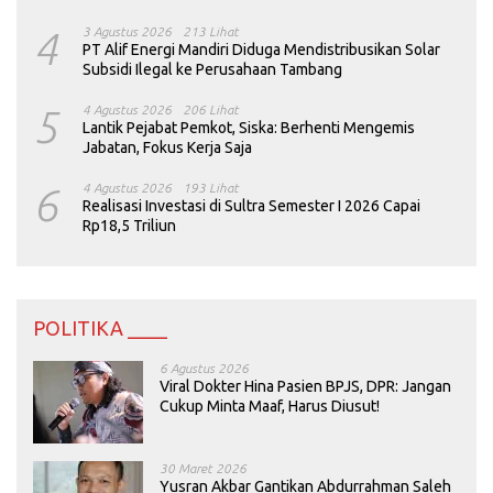
4
3 Agustus 2026
213 Lihat
PT Alif Energi Mandiri Diduga Mendistribusikan Solar
Subsidi Ilegal ke Perusahaan Tambang
5
4 Agustus 2026
206 Lihat
Lantik Pejabat Pemkot, Siska: Berhenti Mengemis
Jabatan, Fokus Kerja Saja
6
4 Agustus 2026
193 Lihat
Realisasi Investasi di Sultra Semester I 2026 Capai
Rp18,5 Triliun
POLITIKA ____
6 Agustus 2026
Viral Dokter Hina Pasien BPJS, DPR: Jangan
Cukup Minta Maaf, Harus Diusut!
30 Maret 2026
Yusran Akbar Gantikan Abdurrahman Saleh