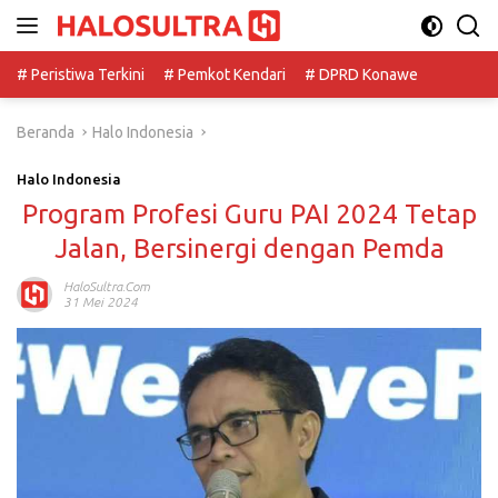
Langsung
ke
konten
# Peristiwa Terkini
# Pemkot Kendari
# DPRD Konawe
Beranda
Halo Indonesia
Halo Indonesia
Program Profesi Guru PAI 2024 Tetap
Jalan, Bersinergi dengan Pemda
HaloSultra.com
31 Mei 2024