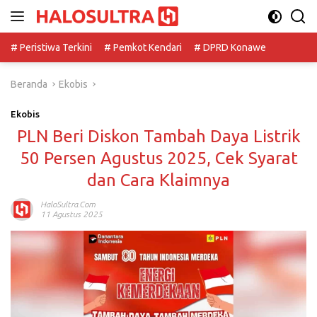
Langsung
ke
konten
# Peristiwa Terkini
# Pemkot Kendari
# DPRD Konawe
Beranda
Ekobis
Ekobis
PLN Beri Diskon Tambah Daya Listrik
50 Persen Agustus 2025, Cek Syarat
dan Cara Klaimnya
HaloSultra.com
11 Agustus 2025