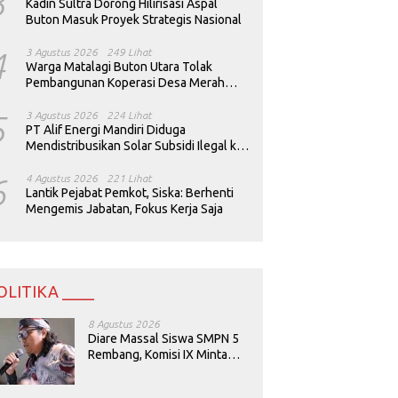
3
Kadin Sultra Dorong Hilirisasi Aspal
Buton Masuk Proyek Strategis Nasional
4
3 Agustus 2026
249 Lihat
Warga Matalagi Buton Utara Tolak
Pembangunan Koperasi Desa Merah
Putih
5
3 Agustus 2026
224 Lihat
PT Alif Energi Mandiri Diduga
Mendistribusikan Solar Subsidi Ilegal ke
Perusahaan Tambang
6
4 Agustus 2026
221 Lihat
Lantik Pejabat Pemkot, Siska: Berhenti
Mengemis Jabatan, Fokus Kerja Saja
OLITIKA ____
8 Agustus 2026
Diare Massal Siswa SMPN 5
Rembang, Komisi IX Minta
Keamanan Menu MBG
Dievaluasi