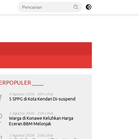
ERPOPULER ____
1
4 Agustus 2026
304 Lihat
5 SPPG di Kota Kendari Di-suspend
2
5 Agustus 2026
256 Lihat
Warga di Konawe Keluhkan Harga
Eceran BBM Melonjak
3 Agustus 2026
256 Lihat