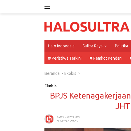
Langsung
ke
konten
Halo Indonesia
Sultra Raya
Politika
# Peristiwa Terkini
# Pemkot Kendari
Beranda
Ekobis
Ekobis
BPJS Ketenagakerjaan 
JHT 
HaloSultra.com
9 Maret 2025