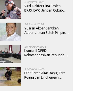
6 Agustus 2026
Viral Dokter Hina Pasien
BPJS, DPR: Jangan Cukup
Minta Maaf, Harus Diusut!
30 Maret 2026
Yusran Akbar Gantikan
Abdurrahman Saleh Pimpin
PAN Sultra
26 Februari 2026
Komisi III DPRD
Rekomendasikan Penundaan
Keputusan Pergantian
Kepala Sekolah di Konawe
1 Februari 2026
DPR Soroti Akar Banjir, Tata
Ruang dan Lingkungan
Diminta Dibenahi