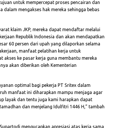
 bertujuan untuk mempercepat proses pencairan dan
ja dalam mengakses hak mereka sehingga bebas
syarat klaim JKP, mereka dapat mendaftar melalui
akerjaan Republik Indonesia dan akan mendapatkan
sar 60 persen dari upah yang dilaporkan selama
kerjaan, manfaat pelatihan kerja untuk
at akses ke pasar kerja guna membantu mereka
nya akan diberikan oleh Kementerian
anan optimal bagi pekerja PT Sritex dalam
luruh manfaat ini diharapkan mampu menjaga agar
up layak dan tentu juga kami harapkan dapat
Ramadhan dan menjelang Idulfitri 1446 H,” tambah
Supartodi mengucapkan apresiasi atas kerja sama