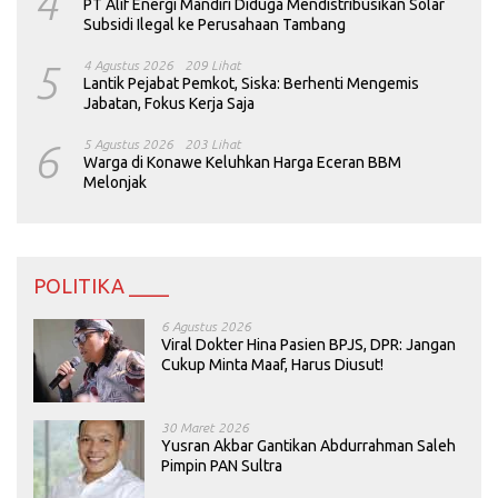
4
PT Alif Energi Mandiri Diduga Mendistribusikan Solar
Subsidi Ilegal ke Perusahaan Tambang
5
4 Agustus 2026
209 Lihat
Lantik Pejabat Pemkot, Siska: Berhenti Mengemis
Jabatan, Fokus Kerja Saja
6
5 Agustus 2026
203 Lihat
Warga di Konawe Keluhkan Harga Eceran BBM
Melonjak
POLITIKA ____
6 Agustus 2026
Viral Dokter Hina Pasien BPJS, DPR: Jangan
Cukup Minta Maaf, Harus Diusut!
30 Maret 2026
Yusran Akbar Gantikan Abdurrahman Saleh
Pimpin PAN Sultra