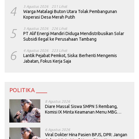
4
3 Agustus 2026
251 Lihat
Warga Matalagi Buton Utara Tolak Pembangunan
Koperasi Desa Merah Putih
5
3 Agustus 2026
226 Lihat
PT Alif Energi Mandiri Diduga Mendistribusikan Solar
Subsidi Ilegal ke Perusahaan Tambang
6
4 Agustus 2026
223 Lihat
Lantik Pejabat Pemkot, Siska: Berhenti Mengemis
Jabatan, Fokus Kerja Saja
POLITIKA ____
8 Agustus 2026
Diare Massal Siswa SMPN 5 Rembang,
Komisi IX Minta Keamanan Menu MBG
Dievaluasi
6 Agustus 2026
Viral Dokter Hina Pasien BPJS, DPR: Jangan