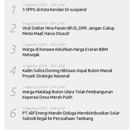
1
4 Agustus 2026
340 Lihat
5 SPPG di Kota Kendari Di-suspend
2
6 Agustus 2026
301 Lihat
Viral Dokter Hina Pasien BPJS, DPR: Jangan Cukup
Minta Maaf, Harus Diusut!
3
5 Agustus 2026
292 Lihat
Warga di Konawe Keluhkan Harga Eceran BBM
Melonjak
4
3 Agustus 2026
283 Lihat
Kadin Sultra Dorong Hilirisasi Aspal Buton Masuk
Proyek Strategis Nasional
5
3 Agustus 2026
274 Lihat
Warga Matalagi Buton Utara Tolak Pembangunan
Koperasi Desa Merah Putih
6
3 Agustus 2026
259 Lihat
PT Alif Energi Mandiri Diduga Mendistribusikan Solar
Subsidi Ilegal ke Perusahaan Tambang