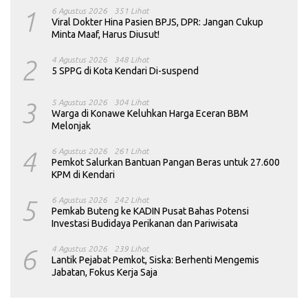
1
6 Agustus 2026
351 Lihat
Viral Dokter Hina Pasien BPJS, DPR: Jangan Cukup
Minta Maaf, Harus Diusut!
2
4 Agustus 2026
348 Lihat
5 SPPG di Kota Kendari Di-suspend
3
5 Agustus 2026
304 Lihat
Warga di Konawe Keluhkan Harga Eceran BBM
Melonjak
4
6 Agustus 2026
261 Lihat
Pemkot Salurkan Bantuan Pangan Beras untuk 27.600
KPM di Kendari
5
6 Agustus 2026
242 Lihat
Pemkab Buteng ke KADIN Pusat Bahas Potensi
Investasi Budidaya Perikanan dan Pariwisata
6
4 Agustus 2026
239 Lihat
Lantik Pejabat Pemkot, Siska: Berhenti Mengemis
Jabatan, Fokus Kerja Saja