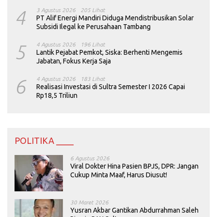
4
3 Agustus 2026
205 Lihat
PT Alif Energi Mandiri Diduga Mendistribusikan Solar
Subsidi Ilegal ke Perusahaan Tambang
5
4 Agustus 2026
196 Lihat
Lantik Pejabat Pemkot, Siska: Berhenti Mengemis
Jabatan, Fokus Kerja Saja
6
4 Agustus 2026
183 Lihat
Realisasi Investasi di Sultra Semester I 2026 Capai
Rp18,5 Triliun
POLITIKA ____
6 Agustus 2026
Viral Dokter Hina Pasien BPJS, DPR: Jangan
Cukup Minta Maaf, Harus Diusut!
30 Maret 2026
Yusran Akbar Gantikan Abdurrahman Saleh