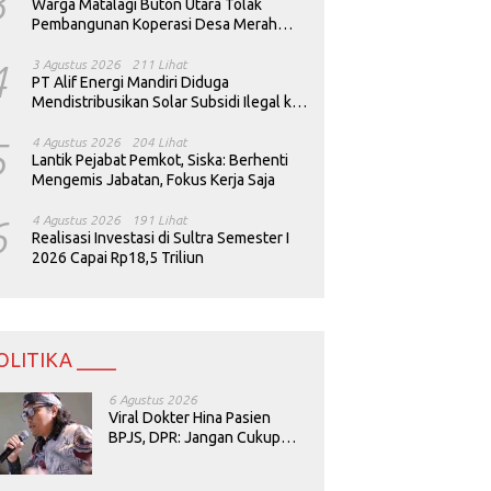
3
Warga Matalagi Buton Utara Tolak
Pembangunan Koperasi Desa Merah
Putih
4
3 Agustus 2026
211 Lihat
PT Alif Energi Mandiri Diduga
Mendistribusikan Solar Subsidi Ilegal ke
Perusahaan Tambang
5
4 Agustus 2026
204 Lihat
Lantik Pejabat Pemkot, Siska: Berhenti
Mengemis Jabatan, Fokus Kerja Saja
6
4 Agustus 2026
191 Lihat
Realisasi Investasi di Sultra Semester I
2026 Capai Rp18,5 Triliun
OLITIKA ____
6 Agustus 2026
Viral Dokter Hina Pasien
BPJS, DPR: Jangan Cukup
Minta Maaf, Harus Diusut!