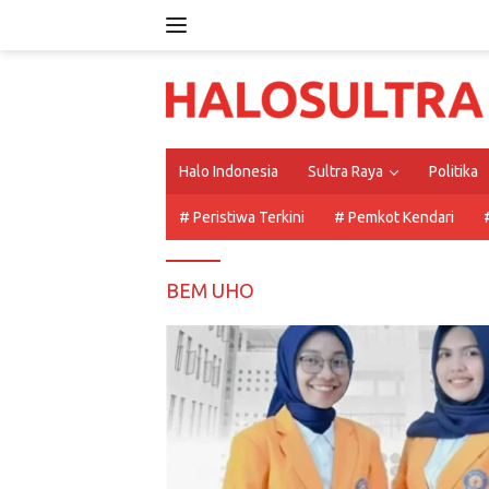
Langsung
ke
konten
Halo Indonesia
Sultra Raya
Politika
# Peristiwa Terkini
# Pemkot Kendari
BEM UHO