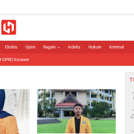
Ekobis
Opini
Ragam
Indeks
Hukum
Kriminal
# DPRD Konawe
T