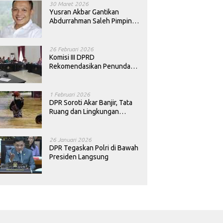
30 Maret 2026
Yusran Akbar Gantikan
Abdurrahman Saleh Pimpin
PAN Sultra
26 Februari 2026
Komisi III DPRD
Rekomendasikan Penundaan
Keputusan Pergantian
Kepala Sekolah di Konawe
1 Februari 2026
DPR Soroti Akar Banjir, Tata
Ruang dan Lingkungan
Diminta Dibenahi
26 Januari 2026
DPR Tegaskan Polri di Bawah
Presiden Langsung