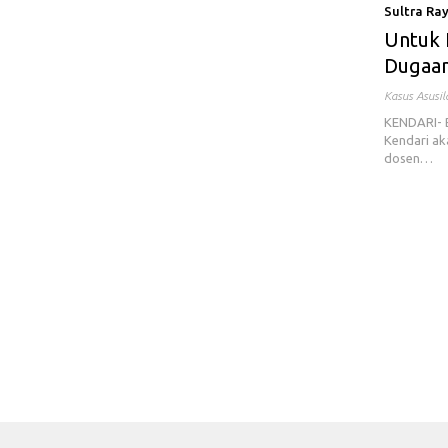
Sultra Ra
Untuk 
Dugaan
Kasus Asusi
KENDARI- B
Kendari ak
dosen…