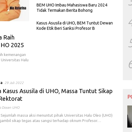
BEM UHO Imbau Mahasiswa Baru 2024
Tidak Termakan Berita Bohong
Kasus Asusila di UHO, BEM Tuntut Dewan
Kode Etik Beri Sanksi Profesor B
a Raih
UHO 2025
raih kemenangan
Universitas Halu
ya
29 Juli 2022
 Kasus Asusila di UHO, Massa Tuntut Sikap
P
Rektorat
la Dosen UHO
Sejumlah massa aksi menuntut pihak Universitas Halu Oleo (UHO)
ambil sikap tegas atau sangsi terhadap oknum Profesor…