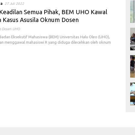
ya
27 Juli 2022
Keadilan Semua Pihak, BEM UHO Kawal
 Kasus Asusila Oknum Dosen
la Dosen UHO
adan Eksekutif Mahasiswa (BEM) Universitas Halu Oleo (UHO),
an menggawal mahasiswi R yang diduga dilecehkan oleh oknum