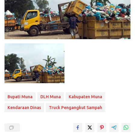
Bupati Muna
DLH Muna
Kabupaten Muna
Kendaraan Dinas
Truck Pengangkut Sampah