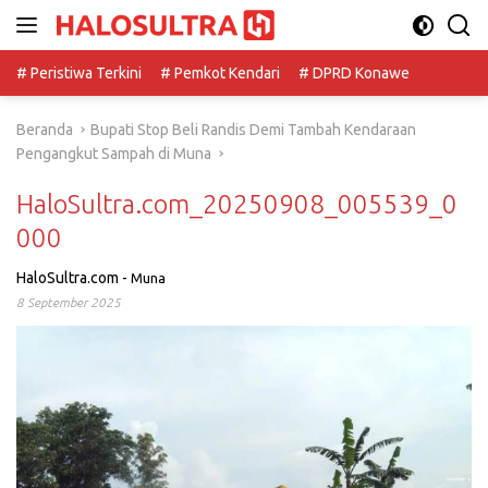
Langsung
ke
konten
# Peristiwa Terkini
# Pemkot Kendari
# DPRD Konawe
Beranda
Bupati Stop Beli Randis Demi Tambah Kendaraan
Pengangkut Sampah di Muna
HaloSultra.com_20250908_005539_0
000
HaloSultra.com
-
Muna
8 September 2025