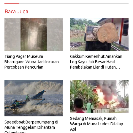
Baca Juga
Tiang Pagar Museum
Gakkum Kemenhut Amankan
Bharugano Wuna Jadi Incaran
Log Kayu Jati Besar Hasil
Percobaan Pencurian
Pembalakan Liar di Hutan
Napabalano
Sedang Memasak, Rumah
Speedboat Berpenumpang di
Warga di Muna Ludes Dilalap
Muna Tenggelam Dihantam
Api
Gelombang