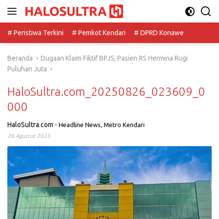
Langsung
ke
konten
# Peristiwa Terkini
# Pemkot Kendari
# DPRD Konawe
Beranda
Dugaan Klaim Fiktif BPJS, Pasien RS Hermina Rugi
Puluhan Juta
HaloSultra.com_20250826_023609_0
000
HaloSultra.com
-
Headline News
,
Metro Kendari
26 Agustus 2025