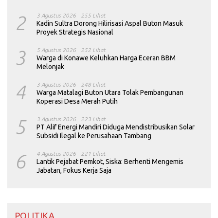
2
3 Agustus 2026
255 Lihat
Kadin Sultra Dorong Hilirisasi Aspal Buton Masuk
Proyek Strategis Nasional
3
5 Agustus 2026
252 Lihat
Warga di Konawe Keluhkan Harga Eceran BBM
Melonjak
4
3 Agustus 2026
248 Lihat
Warga Matalagi Buton Utara Tolak Pembangunan
Koperasi Desa Merah Putih
5
3 Agustus 2026
223 Lihat
PT Alif Energi Mandiri Diduga Mendistribusikan Solar
Subsidi Ilegal ke Perusahaan Tambang
6
4 Agustus 2026
221 Lihat
Lantik Pejabat Pemkot, Siska: Berhenti Mengemis
Jabatan, Fokus Kerja Saja
POLITIKA ____