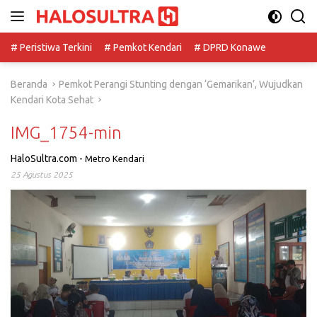
Langsung
ke
konten
# Peristiwa Terkini
# Pemkot Kendari
# DPRD Konawe
Beranda
Pemkot Perangi Stunting dengan ‘Gemarikan’, Wujudkan
Kendari Kota Sehat
IMG_1754-min
HaloSultra.com
-
Metro Kendari
25 Agustus 2025