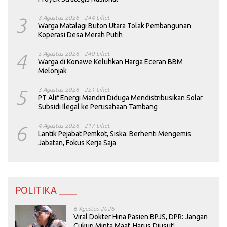
3
3 Agustus 2026
244 Lihat
Warga Matalagi Buton Utara Tolak Pembangunan
Koperasi Desa Merah Putih
4
5 Agustus 2026
240 Lihat
Warga di Konawe Keluhkan Harga Eceran BBM
Melonjak
5
3 Agustus 2026
221 Lihat
PT Alif Energi Mandiri Diduga Mendistribusikan Solar
Subsidi Ilegal ke Perusahaan Tambang
6
4 Agustus 2026
217 Lihat
Lantik Pejabat Pemkot, Siska: Berhenti Mengemis
Jabatan, Fokus Kerja Saja
POLITIKA ____
6 Agustus 2026
Viral Dokter Hina Pasien BPJS, DPR: Jangan
Cukup Minta Maaf, Harus Diusut!