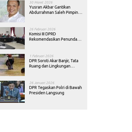
30 Maret 2026
Yusran Akbar Gantikan
Abdurrahman Saleh Pimpin
PAN Sultra
26 Februari 2026
Komisi III DPRD
Rekomendasikan Penundaan
Keputusan Pergantian
Kepala Sekolah di Konawe
1 Februari 2026
DPR Soroti Akar Banjir, Tata
Ruang dan Lingkungan
Diminta Dibenahi
26 Januari 2026
DPR Tegaskan Polri di Bawah
Presiden Langsung