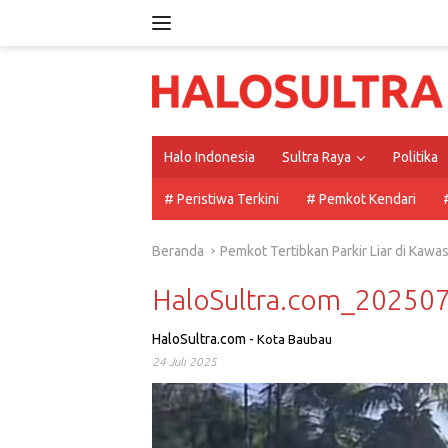
Langsung
ke
konten
Halo Indonesia
Sultra Raya
Politika
# Peristiwa Terkini
# Pemkot Kendari
Beranda
Pemkot Tertibkan Parkir Liar di Kaw
HaloSultra.com_2025
HaloSultra.com
-
Kota Baubau
24 Juli 2025