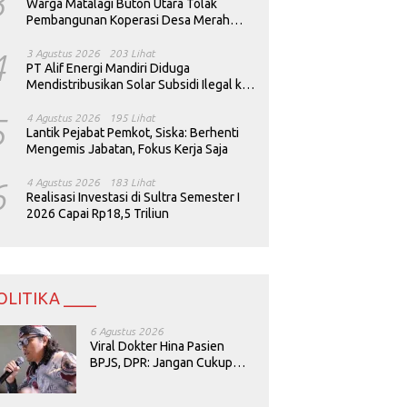
3
Warga Matalagi Buton Utara Tolak
Pembangunan Koperasi Desa Merah
Putih
4
3 Agustus 2026
203 Lihat
PT Alif Energi Mandiri Diduga
Mendistribusikan Solar Subsidi Ilegal ke
Perusahaan Tambang
5
4 Agustus 2026
195 Lihat
Lantik Pejabat Pemkot, Siska: Berhenti
Mengemis Jabatan, Fokus Kerja Saja
6
4 Agustus 2026
183 Lihat
Realisasi Investasi di Sultra Semester I
2026 Capai Rp18,5 Triliun
OLITIKA ____
6 Agustus 2026
Viral Dokter Hina Pasien
BPJS, DPR: Jangan Cukup
Minta Maaf, Harus Diusut!