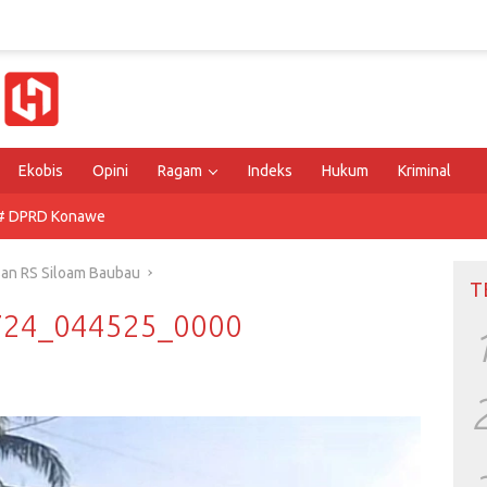
Ekobis
Opini
Ragam
Indeks
Hukum
Kriminal
# DPRD Konawe
asan RS Siloam Baubau
T
0724_044525_0000