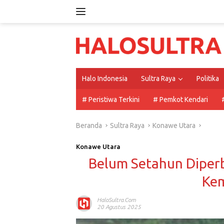
Langsung
ke
konten
Halo Indonesia
Sultra Raya
Politika
# Peristiwa Terkini
# Pemkot Kendari
Beranda
Sultra Raya
Konawe Utara
Konawe Utara
Belum Setahun Diperb
Kem
HaloSultra.com
20 Agustus 2025