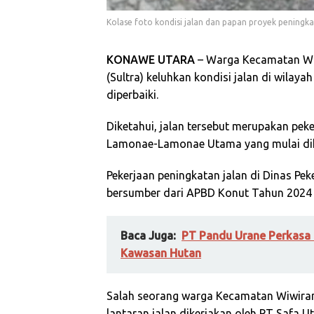
Kolase foto kondisi jalan dan papan proyek pening
KONAWE UTARA
– Warga Kecamatan Wiw
(Sultra) keluhkan kondisi jalan di wilay
diperbaiki.
Diketahui, jalan tersebut merupakan peke
Lamonae-Lamonae Utama yang mulai dike
Pekerjaan peningkatan jalan di Dinas P
bersumber dari APBD Konut Tahun 2024 d
Baca Juga:
PT Pandu Urane Perkasa 
Kawasan Hutan
Salah seorang warga Kecamatan Wiwira
lantaran jalan dikerjakan oleh PT Safa Ut