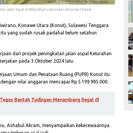
katan jalan aspal di Kelurahan Lamonae-Lamonae Utama
irano, Konawe Utara (Konut), Sulawesi Tenggara
ah itu yang sudah rusak padahal belum setahun
rjaan dari proyek peningkatan jalan aspal Kelurahan
rjakan pada 3 Oktober 2024 lalu.
ekerjaan Umum dan Penataan Ruang (PUPR) Konut itu
engan nilai anggaran mencapai Rp 5.199.985.000.
Tegas Bantah Tudingan Menambang Ilegal di
no, Ashabul Akram, menyampaikan kekecewaannya
ama terkesan asal jadi.