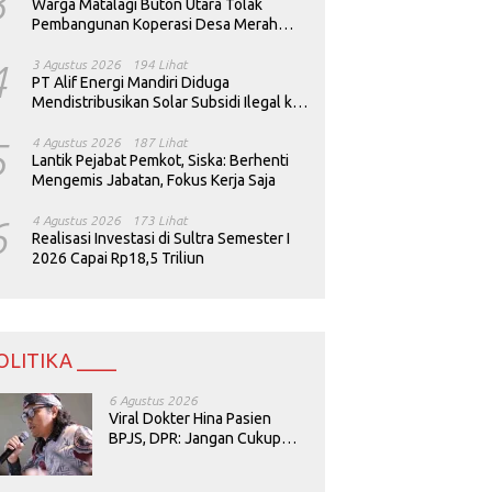
3
Warga Matalagi Buton Utara Tolak
Pembangunan Koperasi Desa Merah
Putih
4
3 Agustus 2026
194 Lihat
PT Alif Energi Mandiri Diduga
Mendistribusikan Solar Subsidi Ilegal ke
Perusahaan Tambang
5
4 Agustus 2026
187 Lihat
Lantik Pejabat Pemkot, Siska: Berhenti
Mengemis Jabatan, Fokus Kerja Saja
6
4 Agustus 2026
173 Lihat
Realisasi Investasi di Sultra Semester I
2026 Capai Rp18,5 Triliun
OLITIKA ____
6 Agustus 2026
Viral Dokter Hina Pasien
BPJS, DPR: Jangan Cukup
Minta Maaf, Harus Diusut!