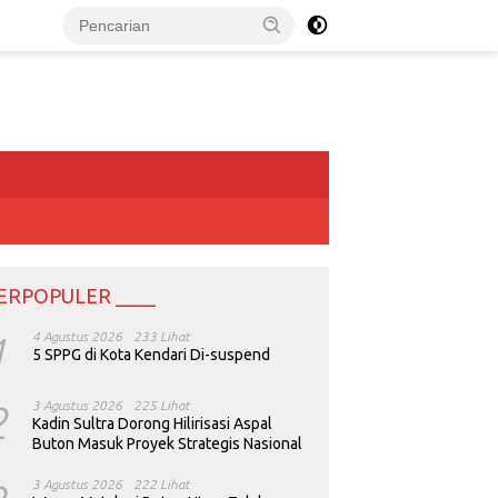
ERPOPULER ____
1
4 Agustus 2026
233 Lihat
5 SPPG di Kota Kendari Di-suspend
2
3 Agustus 2026
225 Lihat
Kadin Sultra Dorong Hilirisasi Aspal
Buton Masuk Proyek Strategis Nasional
3 Agustus 2026
222 Lihat