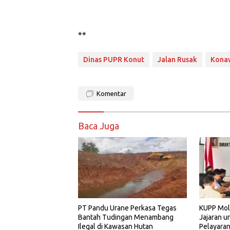
**
Dinas PUPR Konut
Jalan Rusak
Kona
Komentar
Baca Juga
PT Pandu Urane Perkasa Tegas
KUPP Mol
Bantah Tudingan Menambang
Jajaran u
Ilegal di Kawasan Hutan
Pelayara