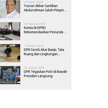
30 Maret 2026
Yusran Akbar Gantikan
Abdurrahman Saleh Pimpin
PAN Sultra
26 Februari 2026
Komisi III DPRD
Rekomendasikan Penundaan
Keputusan Pergantian
Kepala Sekolah di Konawe
1 Februari 2026
DPR Soroti Akar Banjir, Tata
Ruang dan Lingkungan
Diminta Dibenahi
26 Januari 2026
DPR Tegaskan Polri di Bawah
Presiden Langsung