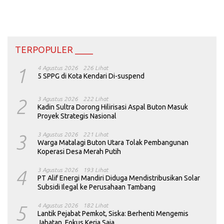
TERPOPULER ____
1
4 Agustus 2026
226 Lihat
5 SPPG di Kota Kendari Di-suspend
2
3 Agustus 2026
222 Lihat
Kadin Sultra Dorong Hilirisasi Aspal Buton Masuk
Proyek Strategis Nasional
3
3 Agustus 2026
221 Lihat
Warga Matalagi Buton Utara Tolak Pembangunan
Koperasi Desa Merah Putih
4
3 Agustus 2026
193 Lihat
PT Alif Energi Mandiri Diduga Mendistribusikan Solar
Subsidi Ilegal ke Perusahaan Tambang
5
4 Agustus 2026
182 Lihat
Lantik Pejabat Pemkot, Siska: Berhenti Mengemis
Jabatan, Fokus Kerja Saja