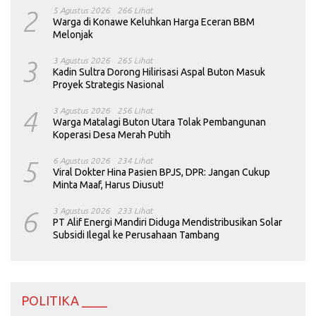
2
5 Agustus 2026
266 Lihat
Warga di Konawe Keluhkan Harga Eceran BBM
Melonjak
3
3 Agustus 2026
265 Lihat
Kadin Sultra Dorong Hilirisasi Aspal Buton Masuk
Proyek Strategis Nasional
4
3 Agustus 2026
256 Lihat
Warga Matalagi Buton Utara Tolak Pembangunan
Koperasi Desa Merah Putih
5
6 Agustus 2026
234 Lihat
Viral Dokter Hina Pasien BPJS, DPR: Jangan Cukup
Minta Maaf, Harus Diusut!
6
3 Agustus 2026
233 Lihat
PT Alif Energi Mandiri Diduga Mendistribusikan Solar
Subsidi Ilegal ke Perusahaan Tambang
POLITIKA ____