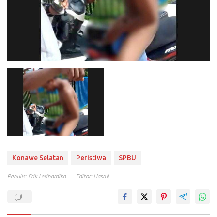
Konawe Selatan
Peristiwa
SPBU
Penulis: Erik Lerihardika
Editor: Hasrul