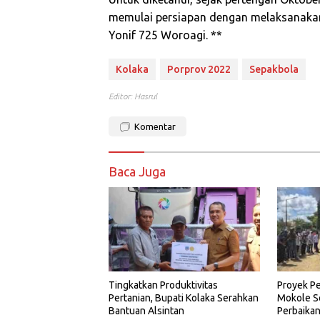
memulai persiapan dengan melaksanaka
Yonif 725 Woroagi. **
Kolaka
Porprov 2022
Sepakbola
Editor: Hasrul
Komentar
Baca Juga
Tingkatkan Produktivitas
Proyek P
Pertanian, Bupati Kolaka Serahkan
Mokole So
Bantuan Alsintan
Perbaika