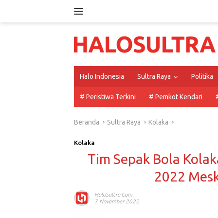
Langsung
ke
konten
Halo Indonesia
Sultra Raya
Politika
# Peristiwa Terkini
# Pemkot Kendari
Beranda
Sultra Raya
Kolaka
Kolaka
Tim Sepak Bola Kolak
2022 Mesk
HaloSultra.com
7 November 2022