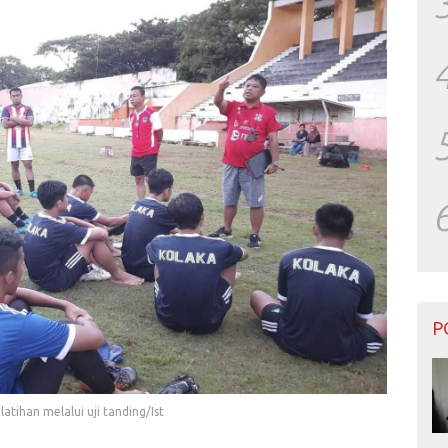
P
tihan melalui uji tanding/Ist