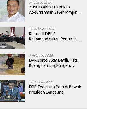
30 Maret 2026
Yusran Akbar Gantikan
Abdurrahman Saleh Pimpin
PAN Sultra
26 Februari 2026
Komisi III DPRD
Rekomendasikan Penundaan
Keputusan Pergantian
Kepala Sekolah di Konawe
1 Februari 2026
DPR Soroti Akar Banjir, Tata
Ruang dan Lingkungan
Diminta Dibenahi
26 Januari 2026
DPR Tegaskan Polri di Bawah
Presiden Langsung