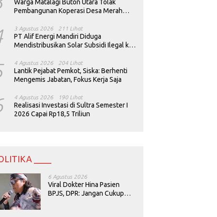
3
Warga Matalagi Buton Utara Tolak
Pembangunan Koperasi Desa Merah
Putih
4
3 Agustus 2026
211 Lihat
PT Alif Energi Mandiri Diduga
Mendistribusikan Solar Subsidi Ilegal ke
Perusahaan Tambang
5
4 Agustus 2026
204 Lihat
Lantik Pejabat Pemkot, Siska: Berhenti
Mengemis Jabatan, Fokus Kerja Saja
6
4 Agustus 2026
190 Lihat
Realisasi Investasi di Sultra Semester I
2026 Capai Rp18,5 Triliun
OLITIKA ____
6 Agustus 2026
Viral Dokter Hina Pasien
BPJS, DPR: Jangan Cukup
Minta Maaf, Harus Diusut!