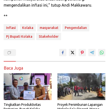
mengendalikan inflasi ini,” tutup Andi Makkawaru.
**
Inflasi
Kolaka
masyarakat
Pengendalian
Pj Bupati Kolaka
Stakeholder
Baca Juga
Tingkatkan Produktivitas
Proyek Penimbunan Lapangan