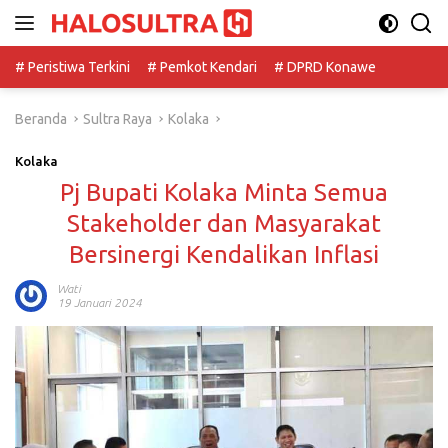
Langsung
ke
konten
# Peristiwa Terkini
# Pemkot Kendari
# DPRD Konawe
Beranda
Sultra Raya
Kolaka
Kolaka
Pj Bupati Kolaka Minta Semua
Stakeholder dan Masyarakat
Bersinergi Kendalikan Inflasi
Wati
19 Januari 2024