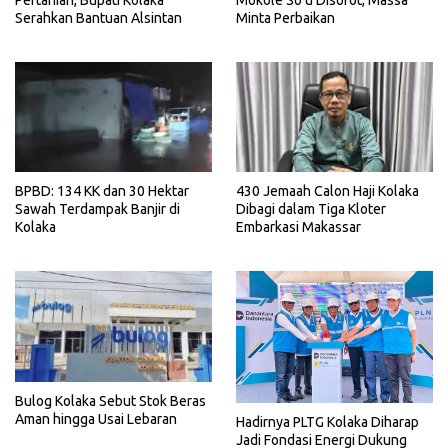
Pertanian, Bupati Kolaka
Mokole So’u Disorot, Massa
Serahkan Bantuan Alsintan
Minta Perbaikan
BPBD: 134 KK dan 30 Hektar
430 Jemaah Calon Haji Kolaka
Sawah Terdampak Banjir di
Dibagi dalam Tiga Kloter
Kolaka
Embarkasi Makassar
Bulog Kolaka Sebut Stok Beras
Aman hingga Usai Lebaran
Hadirnya PLTG Kolaka Diharap
Jadi Fondasi Energi Dukung