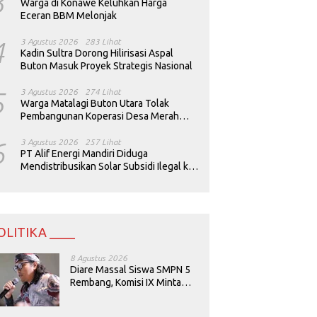
3
Warga di Konawe Keluhkan Harga
Eceran BBM Melonjak
4
3 Agustus 2026
283 Lihat
Kadin Sultra Dorong Hilirisasi Aspal
Buton Masuk Proyek Strategis Nasional
5
3 Agustus 2026
274 Lihat
Warga Matalagi Buton Utara Tolak
Pembangunan Koperasi Desa Merah
Putih
6
3 Agustus 2026
257 Lihat
PT Alif Energi Mandiri Diduga
Mendistribusikan Solar Subsidi Ilegal ke
Perusahaan Tambang
OLITIKA ____
8 Agustus 2026
Diare Massal Siswa SMPN 5
Rembang, Komisi IX Minta
Keamanan Menu MBG
Dievaluasi