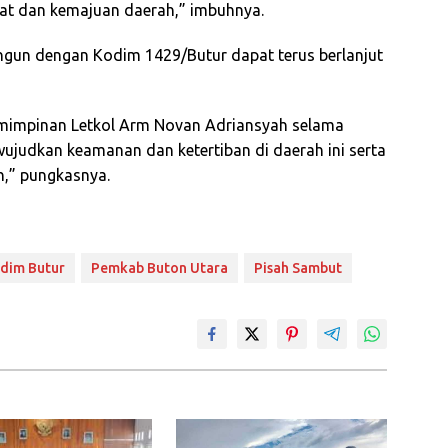
at dan kemajuan daerah,” imbuhnya.
angun dengan Kodim 1429/Butur dapat terus berlanjut
mimpinan Letkol Arm Novan Adriansyah selama
ujudkan keamanan dan ketertiban di daerah ini serta
,” pungkasnya.
dim Butur
Pemkab Buton Utara
Pisah Sambut