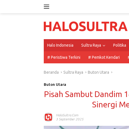
Langsung
ke
konten
Halo Indonesia
Sultra Raya
Politika
# Peristiwa Terkini
# Pemkot Kendari
Beranda
Sultra Raya
Buton Utara
Buton Utara
Pisah Sambut Dandim 14
Sinergi 
HaloSultra.com
3 September 2025