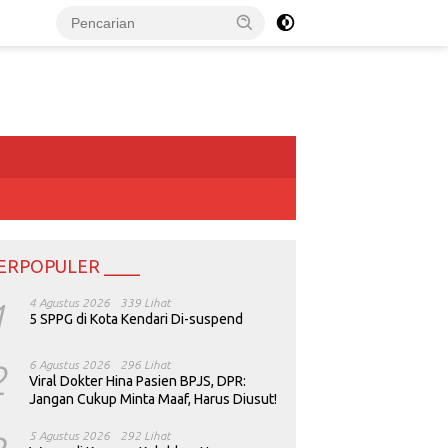
ERPOPULER ____
1
4 Agustus 2026
339 Lihat
5 SPPG di Kota Kendari Di-suspend
2
6 Agustus 2026
296 Lihat
Viral Dokter Hina Pasien BPJS, DPR:
Jangan Cukup Minta Maaf, Harus Diusut!
5 Agustus 2026
292 Lihat