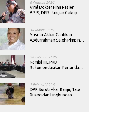
6 Agustus 2026
Viral Dokter Hina Pasien
BPJS, DPR: Jangan Cukup
Minta Maaf, Harus Diusut!
30 Maret 2026
Yusran Akbar Gantikan
Abdurrahman Saleh Pimpin
PAN Sultra
26 Februari 2026
Komisi III DPRD
Rekomendasikan Penundaan
Keputusan Pergantian
Kepala Sekolah di Konawe
1 Februari 2026
DPR Soroti Akar Banjir, Tata
Ruang dan Lingkungan
Diminta Dibenahi