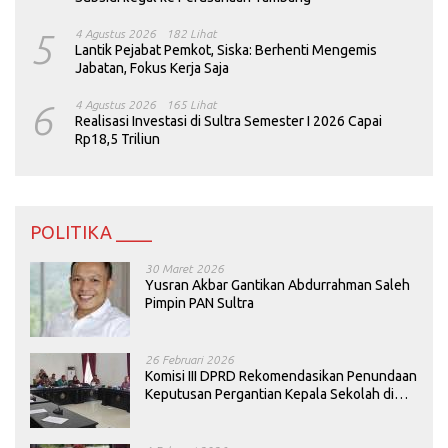
5
4 Agustus 2026
182 Lihat
Lantik Pejabat Pemkot, Siska: Berhenti Mengemis
Jabatan, Fokus Kerja Saja
6
4 Agustus 2026
165 Lihat
Realisasi Investasi di Sultra Semester I 2026 Capai
Rp18,5 Triliun
POLITIKA ____
30 Maret 2026
Yusran Akbar Gantikan Abdurrahman Saleh
Pimpin PAN Sultra
26 Februari 2026
Komisi III DPRD Rekomendasikan Penundaan
Keputusan Pergantian Kepala Sekolah di
Konawe