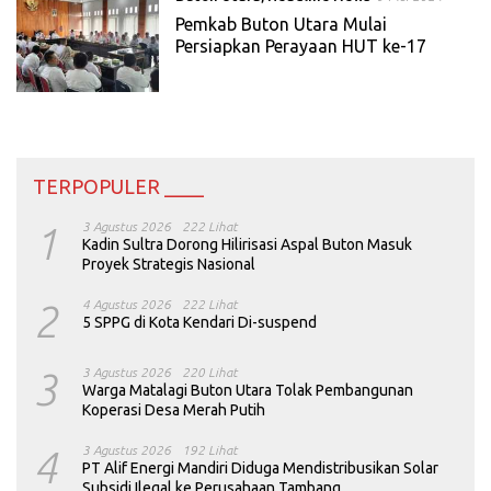
Pemkab Buton Utara Mulai
Persiapkan Perayaan HUT ke-17
TERPOPULER ____
1
3 Agustus 2026
222 Lihat
Kadin Sultra Dorong Hilirisasi Aspal Buton Masuk
Proyek Strategis Nasional
2
4 Agustus 2026
222 Lihat
5 SPPG di Kota Kendari Di-suspend
3
3 Agustus 2026
220 Lihat
Warga Matalagi Buton Utara Tolak Pembangunan
Koperasi Desa Merah Putih
4
3 Agustus 2026
192 Lihat
PT Alif Energi Mandiri Diduga Mendistribusikan Solar
Subsidi Ilegal ke Perusahaan Tambang