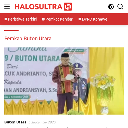
Langsung
ke
konten
# Peristiwa Terkini
# Pemkot Kendari
# DPRD Konawe
Pemkab Buton Utara
Buton Utara
3 September 2025