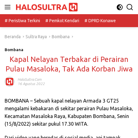
Langsung
ke
konten
# Peristiwa Terkini
# Pemkot Kendari
# DPRD Konawe
Beranda
Sultra Raya
Bombana
Bombana
Kapal Nelayan Terbakar di Perairan
Pulau Masaloka, Tak Ada Korban Jiwa
HaloSultra.com
16 Agustus 2022
BOMBANA – Sebuah kapal nelayan Armada 3 GT25
mengalami kebakaran di sekitar perairan Pulau Masaloka,
Kecamatan Masaloka Raya, Kabupaten Bombana, Senin
(15/8/2022) sekitar pukul 17.30 WITA.
Dari video yang beredar di sosial media, api tampak