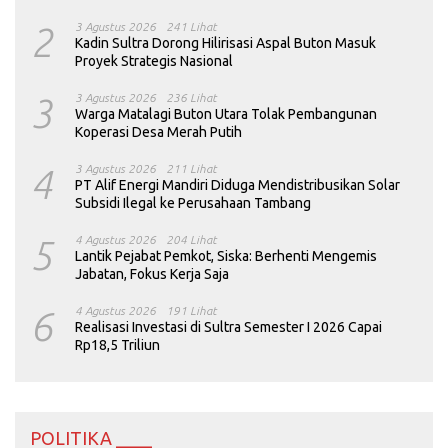
2
3 Agustus 2026
241 Lihat
Kadin Sultra Dorong Hilirisasi Aspal Buton Masuk
Proyek Strategis Nasional
3
3 Agustus 2026
236 Lihat
Warga Matalagi Buton Utara Tolak Pembangunan
Koperasi Desa Merah Putih
4
3 Agustus 2026
211 Lihat
PT Alif Energi Mandiri Diduga Mendistribusikan Solar
Subsidi Ilegal ke Perusahaan Tambang
5
4 Agustus 2026
204 Lihat
Lantik Pejabat Pemkot, Siska: Berhenti Mengemis
Jabatan, Fokus Kerja Saja
6
4 Agustus 2026
191 Lihat
Realisasi Investasi di Sultra Semester I 2026 Capai
Rp18,5 Triliun
POLITIKA ____