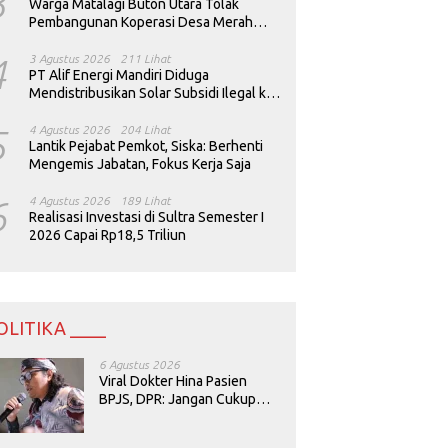
3
Warga Matalagi Buton Utara Tolak
Pembangunan Koperasi Desa Merah
Putih
4
3 Agustus 2026
211 Lihat
PT Alif Energi Mandiri Diduga
Mendistribusikan Solar Subsidi Ilegal ke
Perusahaan Tambang
5
4 Agustus 2026
204 Lihat
Lantik Pejabat Pemkot, Siska: Berhenti
Mengemis Jabatan, Fokus Kerja Saja
6
4 Agustus 2026
189 Lihat
Realisasi Investasi di Sultra Semester I
2026 Capai Rp18,5 Triliun
OLITIKA ____
6 Agustus 2026
Viral Dokter Hina Pasien
BPJS, DPR: Jangan Cukup
Minta Maaf, Harus Diusut!