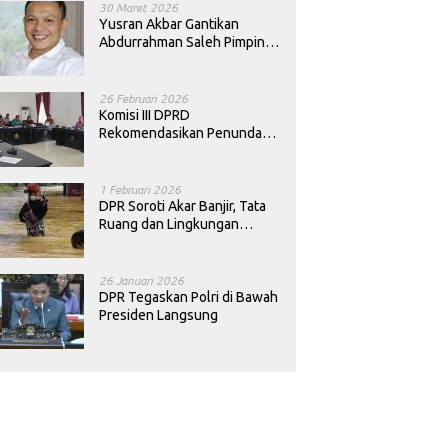
30 Maret 2026
Yusran Akbar Gantikan
Abdurrahman Saleh Pimpin
PAN Sultra
26 Februari 2026
Komisi III DPRD
Rekomendasikan Penundaan
Keputusan Pergantian
Kepala Sekolah di Konawe
1 Februari 2026
DPR Soroti Akar Banjir, Tata
Ruang dan Lingkungan
Diminta Dibenahi
26 Januari 2026
DPR Tegaskan Polri di Bawah
Presiden Langsung