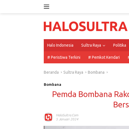
Langsung
ke
konten
Halo Indonesia
Sultra Raya
Politika
# Peristiwa Terkini
# Pemkot Kendari
Beranda
Sultra Raya
Bombana
Bombana
Pemda Bombana Rako
Ber
HaloSultra.com
5 Januari 2024