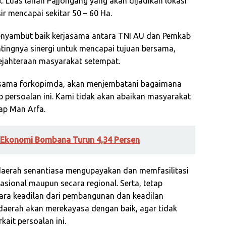
 Luas lahan Pajjongang yang akan dijadikan lokasi
r mencapai sekitar 50 – 60 Ha.
yambut baik kerjasama antara TNI AU dan Pemkab
tingnya sinergi untuk mencapai tujuan bersama,
ejahteraan masyarakat setempat.
rsama forkopimda, akan menjembatani bagaimana
 persoalan ini. Kami tidak akan abaikan masyarakat
ap Man Arfa.
 Ekonomi Bombana Turun 4,34 Persen
 daerah senantiasa mengupayakan dan memfasilitasi
sional maupun secara regional. Serta, tetap
ara keadilan dari pembangunan dan keadilan
 daerah akan merekayasa dengan baik, agar tidak
kait persoalan ini.