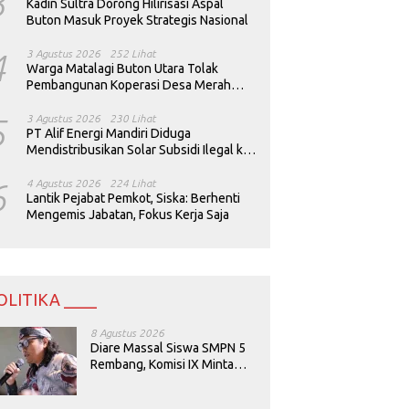
3
Kadin Sultra Dorong Hilirisasi Aspal
Buton Masuk Proyek Strategis Nasional
4
3 Agustus 2026
252 Lihat
Warga Matalagi Buton Utara Tolak
Pembangunan Koperasi Desa Merah
Putih
5
3 Agustus 2026
230 Lihat
PT Alif Energi Mandiri Diduga
Mendistribusikan Solar Subsidi Ilegal ke
Perusahaan Tambang
6
4 Agustus 2026
224 Lihat
Lantik Pejabat Pemkot, Siska: Berhenti
Mengemis Jabatan, Fokus Kerja Saja
OLITIKA ____
8 Agustus 2026
Diare Massal Siswa SMPN 5
Rembang, Komisi IX Minta
Keamanan Menu MBG
Dievaluasi