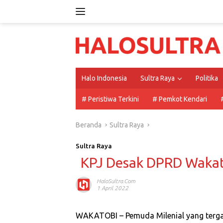
Langsung
ke
konten
Halo Indonesia
Sultra Raya
Politika
# Peristiwa Terkini
# Pemkot Kendari
Beranda
Sultra Raya
Sultra Raya
KPJ Desak DPRD Wakat
HaloSultra.com
1 April 2022
WAKATOBI – Pemuda Milenial yang terga