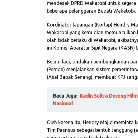
mendesak DPRD Wakatobi untuk segera 
beberapa pelanggaran Bupati Wakatobi.
Kordinator lapangan (Korlap) Hendry M
Wakatobi yang kemudian memunculkan be
olah tidak berlaku di Wakatobi, akibatn
ini Komisi Aparatur Sipil Negara (KASN) b
Belum lagi, tindakan pembungkaman para
(Pemda) menjalankan sistem pemerintaha
(Asal Bapak Senang), membuat KPJ sangat
Baca Juga:
Kadin Sultra Dorong Hili
Nasional
Oleh karena itu, Hendry Majid memint
Tim Pasnsus sebagai bentuk tanggung j
yang sedang tidak baik-baik saja.