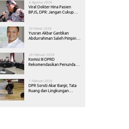
6 Agustus 2026
Viral Dokter Hina Pasien
BPJS, DPR: Jangan Cukup
Minta Maaf, Harus Diusut!
30 Maret 2026
Yusran Akbar Gantikan
Abdurrahman Saleh Pimpin
PAN Sultra
26 Februari 2026
Komisi III DPRD
Rekomendasikan Penundaan
Keputusan Pergantian
Kepala Sekolah di Konawe
1 Februari 2026
DPR Soroti Akar Banjir, Tata
Ruang dan Lingkungan
Diminta Dibenahi