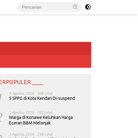
ERPOPULER ____
1
4 Agustus 2026
308 Lihat
5 SPPG di Kota Kendari Di-suspend
2
5 Agustus 2026
262 Lihat
Warga di Konawe Keluhkan Harga
Eceran BBM Melonjak
3 Agustus 2026
258 Lihat