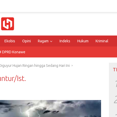
Ekobis
Opini
Ragam
Indeks
Hukum
Kriminal
# DPRD Konawe
Diguyur Hujan Ringan hingga Sedang Hari Ini
T
untur/Ist.