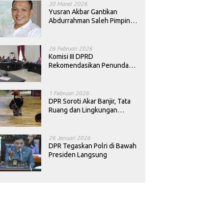
30 Maret 2026
Yusran Akbar Gantikan
Abdurrahman Saleh Pimpin
PAN Sultra
26 Februari 2026
Komisi III DPRD
Rekomendasikan Penundaan
Keputusan Pergantian
Kepala Sekolah di Konawe
1 Februari 2026
DPR Soroti Akar Banjir, Tata
Ruang dan Lingkungan
Diminta Dibenahi
26 Januari 2026
DPR Tegaskan Polri di Bawah
Presiden Langsung