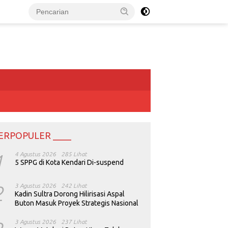
ERPOPULER ____
1
4 Agustus 2026
285 Lihat
5 SPPG di Kota Kendari Di-suspend
2
3 Agustus 2026
242 Lihat
Kadin Sultra Dorong Hilirisasi Aspal
Buton Masuk Proyek Strategis Nasional
3 Agustus 2026
237 Lihat