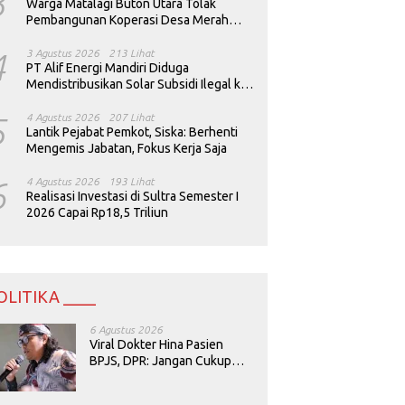
3
Warga Matalagi Buton Utara Tolak
Pembangunan Koperasi Desa Merah
Putih
4
3 Agustus 2026
213 Lihat
PT Alif Energi Mandiri Diduga
Mendistribusikan Solar Subsidi Ilegal ke
Perusahaan Tambang
5
4 Agustus 2026
207 Lihat
Lantik Pejabat Pemkot, Siska: Berhenti
Mengemis Jabatan, Fokus Kerja Saja
6
4 Agustus 2026
193 Lihat
Realisasi Investasi di Sultra Semester I
2026 Capai Rp18,5 Triliun
OLITIKA ____
6 Agustus 2026
Viral Dokter Hina Pasien
BPJS, DPR: Jangan Cukup
Minta Maaf, Harus Diusut!