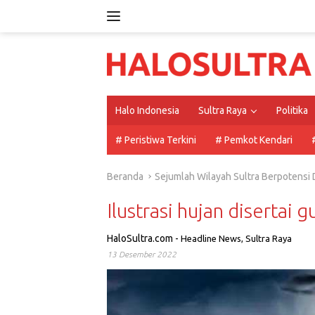
Langsung
ke
konten
Halo Indonesia
Sultra Raya
Politika
# Peristiwa Terkini
# Pemkot Kendari
Beranda
Sejumlah Wilayah Sultra Berpotensi 
Ilustrasi hujan disertai g
HaloSultra.com
-
Headline News
,
Sultra Raya
13 Desember 2022