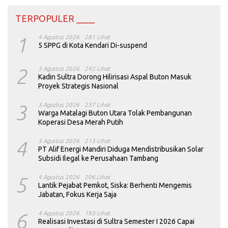
TERPOPULER ____
1
4 Agustus 2026
281 Lihat
5 SPPG di Kota Kendari Di-suspend
2
3 Agustus 2026
242 Lihat
Kadin Sultra Dorong Hilirisasi Aspal Buton Masuk
Proyek Strategis Nasional
3
3 Agustus 2026
237 Lihat
Warga Matalagi Buton Utara Tolak Pembangunan
Koperasi Desa Merah Putih
4
3 Agustus 2026
213 Lihat
PT Alif Energi Mandiri Diduga Mendistribusikan Solar
Subsidi Ilegal ke Perusahaan Tambang
5
4 Agustus 2026
206 Lihat
Lantik Pejabat Pemkot, Siska: Berhenti Mengemis
Jabatan, Fokus Kerja Saja
6
4 Agustus 2026
193 Lihat
Realisasi Investasi di Sultra Semester I 2026 Capai