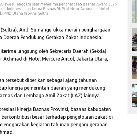
ur Sulawesi Tenggara saat menerima penghargaan Baznas Award 2025
at Indonesia dari Ketua Baznas RI, Prof Noor Achmad di Hotel
. PPID Utana Provinsi Sultra
 (Sultra), Andi Sumangerukka meraih penghargaan
a Daerah Pendukung Gerakan Zakat Indonesia.
iterima langsung oleh Sekretaris Daerah (Sekda)
or Achmad di Hotel Mercure Ancol, Jakarta Utara,
n tersebut diberikan sebagai ajang tahunan
hadap kinerja pemerintah daerah yang mendukung
Baznas dan Lembaga Amil Zakat (LAZ) lainnya.
esiasi kinerja Baznas Provinsi, baznas kabupaten
 berkontribusi besar terhadap pengelolaan zakat di
yelenggarakan kegiatan tahunan penganugerahan
chmad.