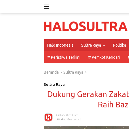
Langsung
ke
konten
Halo Indonesia
Sultra Raya
Politika
# Peristiwa Terkini
# Pemkot Kendari
Beranda
Sultra Raya
Sultra Raya
Dukung Gerakan Zakat
Raih Ba
HaloSultra.com
30 Agustus 2025