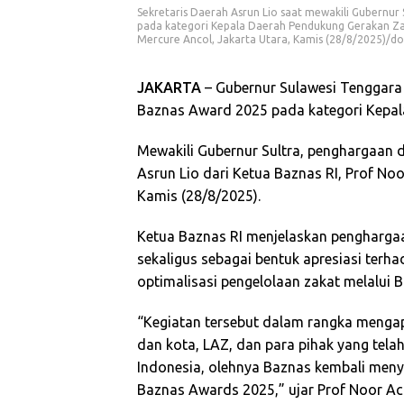
Sekretaris Daerah Asrun Lio saat mewakili Gubern
pada kategori Kepala Daerah Pendukung Gerakan Zak
Mercure Ancol, Jakarta Utara, Kamis (28/8/2025)/dok
JAKARTA
– Gubernur Sulawesi Tenggara
Baznas Award 2025 pada kategori Kepal
Mewakili Gubernur Sultra, penghargaan d
Asrun Lio dari Ketua Baznas RI, Prof No
Kamis (28/8/2025).
Ketua Baznas RI menjelaskan penghargaa
sekaligus sebagai bentuk apresiasi ter
optimalisasi pengelolaan zakat melalui 
“Kegiatan tersebut dalam rangka mengapr
dan kota, LAZ, dan para pihak yang telah
Indonesia, olehnya Baznas kembali men
Baznas Awards 2025,” ujar Prof Noor A