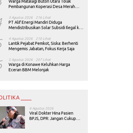
3
Warga Matalagi Buton Utara Tolak
Pembangunan Koperasi Desa Merah
Putih
4
3 Agustus 2026
216 Lihat
PT Alif Energi Mandiri Diduga
Mendistribusikan Solar Subsidi Ilegal ke
Perusahaan Tambang
5
4 Agustus 2026
210 Lihat
Lantik Pejabat Pemkot, Siska: Berhenti
Mengemis Jabatan, Fokus Kerja Saja
6
5 Agustus 2026
207 Lihat
Warga di Konawe Keluhkan Harga
Eceran BBM Melonjak
OLITIKA ____
6 Agustus 2026
Viral Dokter Hina Pasien
BPJS, DPR: Jangan Cukup
Minta Maaf, Harus Diusut!