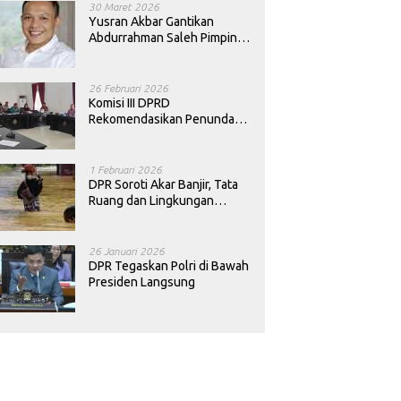
30 Maret 2026
Yusran Akbar Gantikan
Abdurrahman Saleh Pimpin
PAN Sultra
26 Februari 2026
Komisi III DPRD
Rekomendasikan Penundaan
Keputusan Pergantian
Kepala Sekolah di Konawe
1 Februari 2026
DPR Soroti Akar Banjir, Tata
Ruang dan Lingkungan
Diminta Dibenahi
26 Januari 2026
DPR Tegaskan Polri di Bawah
Presiden Langsung