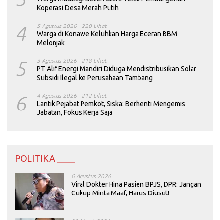
Koperasi Desa Merah Putih
4
5 Agustus 2026
220 Lihat
Warga di Konawe Keluhkan Harga Eceran BBM
Melonjak
5
3 Agustus 2026
218 Lihat
PT Alif Energi Mandiri Diduga Mendistribusikan Solar
Subsidi Ilegal ke Perusahaan Tambang
6
4 Agustus 2026
212 Lihat
Lantik Pejabat Pemkot, Siska: Berhenti Mengemis
Jabatan, Fokus Kerja Saja
POLITIKA ____
6 Agustus 2026
Viral Dokter Hina Pasien BPJS, DPR: Jangan
Cukup Minta Maaf, Harus Diusut!