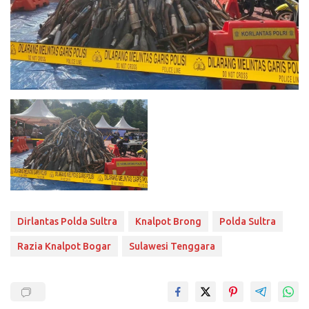
Dirlantas Polda Sultra
Knalpot Brong
Polda Sultra
Razia Knalpot Bogar
Sulawesi Tenggara