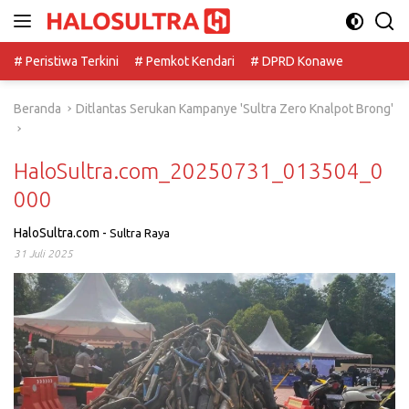
Langsung
ke
konten
# Peristiwa Terkini
# Pemkot Kendari
# DPRD Konawe
Beranda
Ditlantas Serukan Kampanye 'Sultra Zero Knalpot Brong'
HaloSultra.com_20250731_013504_0
000
HaloSultra.com
-
Sultra Raya
31 Juli 2025