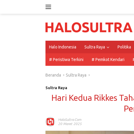
Langsung
ke
konten
Halo Indonesia
Sultra Raya
Politika
# Peristiwa Terkini
# Pemkot Kendari
Beranda
Sultra Raya
Sultra Raya
Hari Kedua Rikkes Taha
Pe
HaloSultra.com
20 Maret 2025