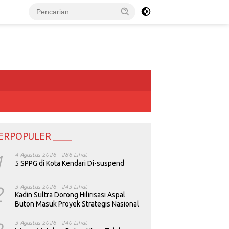
ERPOPULER ____
1
4 Agustus 2026
286 Lihat
5 SPPG di Kota Kendari Di-suspend
2
3 Agustus 2026
243 Lihat
Kadin Sultra Dorong Hilirisasi Aspal
Buton Masuk Proyek Strategis Nasional
3 Agustus 2026
240 Lihat