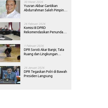
30 Maret 2026
Yusran Akbar Gantikan
Abdurrahman Saleh Pimpin
PAN Sultra
26 Februari 2026
Komisi III DPRD
Rekomendasikan Penundaan
Keputusan Pergantian
Kepala Sekolah di Konawe
1 Februari 2026
DPR Soroti Akar Banjir, Tata
Ruang dan Lingkungan
Diminta Dibenahi
26 Januari 2026
DPR Tegaskan Polri di Bawah
Presiden Langsung