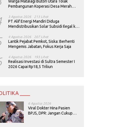
3
Warga Matalagi Buton Utara Tolak
Pembangunan Koperasi Desa Merah
Putih
4
3 Agustus 2026
213 Lihat
PT Alif Energi Mandiri Diduga
Mendistribusikan Solar Subsidi Ilegal ke
Perusahaan Tambang
5
4 Agustus 2026
207 Lihat
Lantik Pejabat Pemkot, Siska: Berhenti
Mengemis Jabatan, Fokus Kerja Saja
6
4 Agustus 2026
193 Lihat
Realisasi Investasi di Sultra Semester I
2026 Capai Rp18,5 Triliun
OLITIKA ____
6 Agustus 2026
Viral Dokter Hina Pasien
BPJS, DPR: Jangan Cukup
Minta Maaf, Harus Diusut!