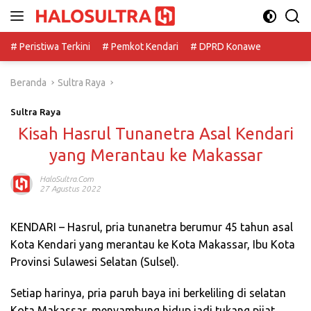
Langsung
ke
konten
# Peristiwa Terkini
# Pemkot Kendari
# DPRD Konawe
Beranda
Sultra Raya
Sultra Raya
Kisah Hasrul Tunanetra Asal Kendari
yang Merantau ke Makassar
HaloSultra.com
27 Agustus 2022
KENDARI – Hasrul, pria tunanetra berumur 45 tahun asal
Kota Kendari yang merantau ke Kota Makassar, Ibu Kota
Provinsi Sulawesi Selatan (Sulsel).
Setiap harinya, pria paruh baya ini berkeliling di selatan
Kota Makassar, menyambung hidup jadi tukang pijat