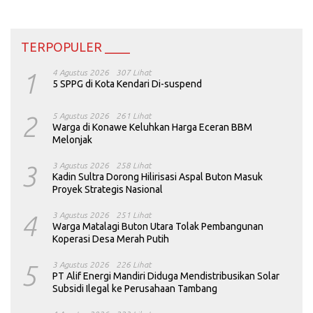
TERPOPULER ____
1
4 Agustus 2026
307 Lihat
5 SPPG di Kota Kendari Di-suspend
2
5 Agustus 2026
261 Lihat
Warga di Konawe Keluhkan Harga Eceran BBM
Melonjak
3
3 Agustus 2026
258 Lihat
Kadin Sultra Dorong Hilirisasi Aspal Buton Masuk
Proyek Strategis Nasional
4
3 Agustus 2026
251 Lihat
Warga Matalagi Buton Utara Tolak Pembangunan
Koperasi Desa Merah Putih
5
3 Agustus 2026
226 Lihat
PT Alif Energi Mandiri Diduga Mendistribusikan Solar
Subsidi Ilegal ke Perusahaan Tambang