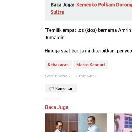
Baca Juga:
Kemenko Polkam Dorong P
Sultra
“Pemilik empat los (kios) bernama Amri
Jumaidin.
Hingga saat berita ini diterbitkan, penye
Kebakaran
Metro Kendari
Penulis: Deden S
Editor: Hasrul
Komentar
Baca Juga