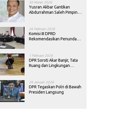
30 Maret 2026
Yusran Akbar Gantikan
Abdurrahman Saleh Pimpin
PAN Sultra
26 Februari 2026
Komisi III DPRD
Rekomendasikan Penundaan
Keputusan Pergantian
Kepala Sekolah di Konawe
1 Februari 2026
DPR Soroti Akar Banjir, Tata
Ruang dan Lingkungan
Diminta Dibenahi
26 Januari 2026
DPR Tegaskan Polri di Bawah
Presiden Langsung