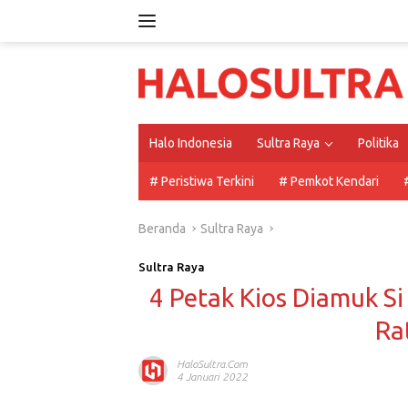
Langsung
ke
konten
Halo Indonesia
Sultra Raya
Politika
# Peristiwa Terkini
# Pemkot Kendari
Beranda
Sultra Raya
Sultra Raya
4 Petak Kios Diamuk Si
Ra
HaloSultra.com
4 Januari 2022