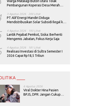
3
Warga Matalagi Buton Utara Tolak
Pembangunan Koperasi Desa Merah
Putih
4
3 Agustus 2026
200 Lihat
PT Alif Energi Mandiri Diduga
Mendistribusikan Solar Subsidi Ilegal ke
Perusahaan Tambang
5
4 Agustus 2026
193 Lihat
Lantik Pejabat Pemkot, Siska: Berhenti
Mengemis Jabatan, Fokus Kerja Saja
6
4 Agustus 2026
181 Lihat
Realisasi Investasi di Sultra Semester I
2026 Capai Rp18,5 Triliun
OLITIKA ____
6 Agustus 2026
Viral Dokter Hina Pasien
BPJS, DPR: Jangan Cukup
Minta Maaf, Harus Diusut!