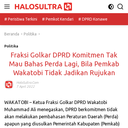
Langsung
ke
konten
# Peristiwa Terkini
# Pemkot Kendari
# DPRD Konawe
Beranda
Politika
Politika
Fraksi Golkar DPRD Komitmen Tak
Mau Bahas Perda Lagi, Bila Pemkab
Wakatobi Tidak Jadikan Rujukan
HaloSultra.com
7 April 2022
WAKATOBI – Ketua Fraksi Golkar DPRD Wakatobi
Muhammad Ali menegaskan, DPRD berkomitmen tidak
akan melakukan pembahasan Peraturan Daerah (Perda)
apapun yang diusulkan Pemerintah Kabupaten (Pemkab)