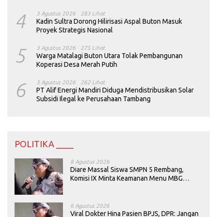
4
3 Agustus 2026
283 Lihat
Kadin Sultra Dorong Hilirisasi Aspal Buton Masuk
Proyek Strategis Nasional
5
3 Agustus 2026
275 Lihat
Warga Matalagi Buton Utara Tolak Pembangunan
Koperasi Desa Merah Putih
6
3 Agustus 2026
262 Lihat
PT Alif Energi Mandiri Diduga Mendistribusikan Solar
Subsidi Ilegal ke Perusahaan Tambang
POLITIKA ____
8 Agustus 2026
Diare Massal Siswa SMPN 5 Rembang,
Komisi IX Minta Keamanan Menu MBG
Dievaluasi
6 Agustus 2026
Viral Dokter Hina Pasien BPJS, DPR: Jangan