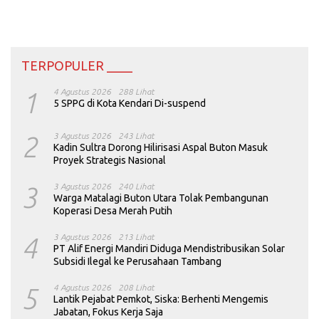
TERPOPULER ____
1
4 Agustus 2026
288 Lihat
5 SPPG di Kota Kendari Di-suspend
2
3 Agustus 2026
243 Lihat
Kadin Sultra Dorong Hilirisasi Aspal Buton Masuk
Proyek Strategis Nasional
3
3 Agustus 2026
240 Lihat
Warga Matalagi Buton Utara Tolak Pembangunan
Koperasi Desa Merah Putih
4
3 Agustus 2026
213 Lihat
PT Alif Energi Mandiri Diduga Mendistribusikan Solar
Subsidi Ilegal ke Perusahaan Tambang
5
4 Agustus 2026
208 Lihat
Lantik Pejabat Pemkot, Siska: Berhenti Mengemis
Jabatan, Fokus Kerja Saja