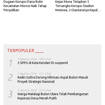
Dugaan Korupsi Dana Rutin
Kejari Muna Tetapkan 5
Kecamatan Morosi Naik Tahap
Tersangka Korupsi Stadion
Penyidikan
Motewe, 3 Diantaranya Kepala
Dinas
TERPOPULER ____
1
4 Agustus 2026
266 Lihat
5 SPPG di Kota Kendari Di-suspend
2
3 Agustus 2026
237 Lihat
Kadin Sultra Dorong Hilirisasi Aspal Buton Masuk
Proyek Strategis Nasional
3
3 Agustus 2026
234 Lihat
Warga Matalagi Buton Utara Tolak Pembangunan
Koperasi Desa Merah Putih