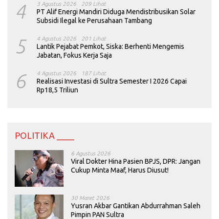
4
3 Agustus 2026
209 Lihat
PT Alif Energi Mandiri Diduga Mendistribusikan Solar
Subsidi Ilegal ke Perusahaan Tambang
5
4 Agustus 2026
201 Lihat
Lantik Pejabat Pemkot, Siska: Berhenti Mengemis
Jabatan, Fokus Kerja Saja
6
4 Agustus 2026
187 Lihat
Realisasi Investasi di Sultra Semester I 2026 Capai
Rp18,5 Triliun
POLITIKA ____
6 Agustus 2026
Viral Dokter Hina Pasien BPJS, DPR: Jangan
Cukup Minta Maaf, Harus Diusut!
30 Maret 2026
Yusran Akbar Gantikan Abdurrahman Saleh
Pimpin PAN Sultra