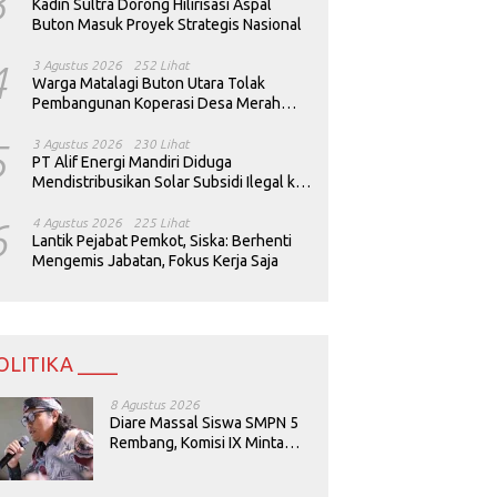
3
Kadin Sultra Dorong Hilirisasi Aspal
Buton Masuk Proyek Strategis Nasional
4
3 Agustus 2026
252 Lihat
Warga Matalagi Buton Utara Tolak
Pembangunan Koperasi Desa Merah
Putih
5
3 Agustus 2026
230 Lihat
PT Alif Energi Mandiri Diduga
Mendistribusikan Solar Subsidi Ilegal ke
Perusahaan Tambang
6
4 Agustus 2026
225 Lihat
Lantik Pejabat Pemkot, Siska: Berhenti
Mengemis Jabatan, Fokus Kerja Saja
OLITIKA ____
8 Agustus 2026
Diare Massal Siswa SMPN 5
Rembang, Komisi IX Minta
Keamanan Menu MBG
Dievaluasi