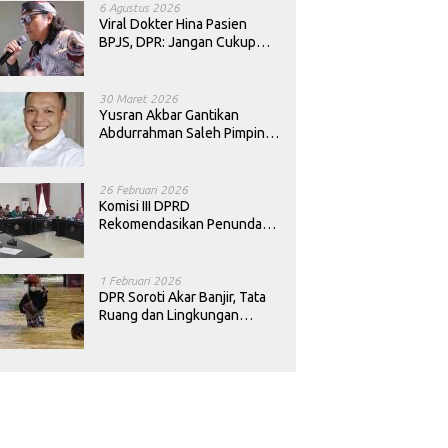
6 Agustus 2026
Viral Dokter Hina Pasien
BPJS, DPR: Jangan Cukup
Minta Maaf, Harus Diusut!
30 Maret 2026
Yusran Akbar Gantikan
Abdurrahman Saleh Pimpin
PAN Sultra
26 Februari 2026
Komisi III DPRD
Rekomendasikan Penundaan
Keputusan Pergantian
Kepala Sekolah di Konawe
1 Februari 2026
DPR Soroti Akar Banjir, Tata
Ruang dan Lingkungan
Diminta Dibenahi