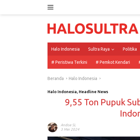
Langsung
ke
konten
Halo Indonesia
Sultra Raya
Politika
# Peristiwa Terkini
# Pemkot Kendari
Beranda
Halo Indonesia
Halo Indonesia
,
Headline News
9,55 Ton Pupuk Sub
Indo
Andise SL
3 Mei 2024