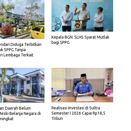
Kepala BGN: SLHS Syarat Mutlak
bagi SPPG
ndari Diduga Terbitkan
uk SPPG Tanpa
n Lembaga Terkait
Realisasi Investasi di Sultra
an Daerah Belum
Semester I 2026 Capai Rp18,5
eski Belanja Negara di
Triliun
ningkat