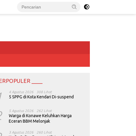
ERPOPULER ____
1
4 Agustus 2026
308 Lihat
5 SPPG di Kota Kendari Di-suspend
2
5 Agustus 2026
262 Lihat
Warga di Konawe Keluhkan Harga
Eceran BBM Melonjak
3 Agustus 2026
260 Lihat