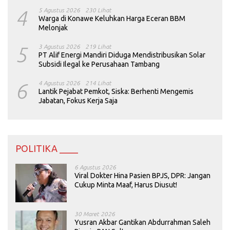
4
5 Agustus 2026
230 Lihat
Warga di Konawe Keluhkan Harga Eceran BBM
Melonjak
5
3 Agustus 2026
219 Lihat
PT Alif Energi Mandiri Diduga Mendistribusikan Solar
Subsidi Ilegal ke Perusahaan Tambang
6
4 Agustus 2026
214 Lihat
Lantik Pejabat Pemkot, Siska: Berhenti Mengemis
Jabatan, Fokus Kerja Saja
POLITIKA ____
6 Agustus 2026
Viral Dokter Hina Pasien BPJS, DPR: Jangan
Cukup Minta Maaf, Harus Diusut!
30 Maret 2026
Yusran Akbar Gantikan Abdurrahman Saleh