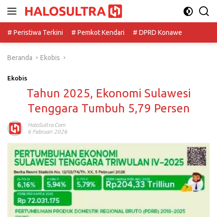
Langsung
ke
konten
# Peristiwa Terkini
# Pemkot Kendari
# DPRD Konawe
Beranda
Ekobis
Ekobis
Tahun 2025, Ekonomi Sulawesi
Tenggara Tumbuh 5,79 Persen
HaloSultra.com
6 Februari 2026