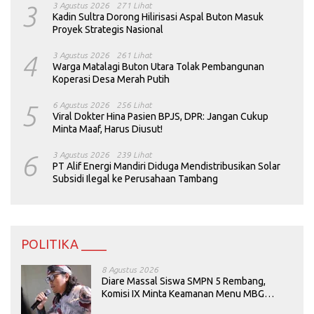
3
3 Agustus 2026
271 Lihat
Kadin Sultra Dorong Hilirisasi Aspal Buton Masuk
Proyek Strategis Nasional
4
3 Agustus 2026
261 Lihat
Warga Matalagi Buton Utara Tolak Pembangunan
Koperasi Desa Merah Putih
5
6 Agustus 2026
256 Lihat
Viral Dokter Hina Pasien BPJS, DPR: Jangan Cukup
Minta Maaf, Harus Diusut!
6
3 Agustus 2026
239 Lihat
PT Alif Energi Mandiri Diduga Mendistribusikan Solar
Subsidi Ilegal ke Perusahaan Tambang
POLITIKA ____
8 Agustus 2026
Diare Massal Siswa SMPN 5 Rembang,
Komisi IX Minta Keamanan Menu MBG
Dievaluasi