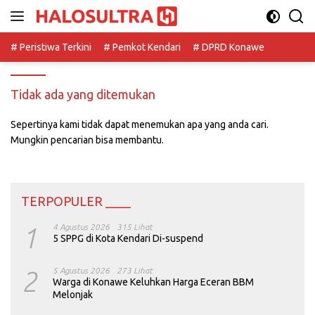
Langsung
ke
konten
# Peristiwa Terkini
# Pemkot Kendari
# DPRD Konawe
Tidak ada yang ditemukan
Sepertinya kami tidak dapat menemukan apa yang anda cari.
Mungkin pencarian bisa membantu.
TERPOPULER ____
1
4 Agustus 2026
315 Lihat
5 SPPG di Kota Kendari Di-suspend
2
5 Agustus 2026
273 Lihat
Warga di Konawe Keluhkan Harga Eceran BBM
Melonjak