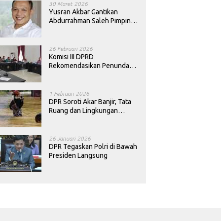
30 Maret 2026
Yusran Akbar Gantikan
Abdurrahman Saleh Pimpin
PAN Sultra
26 Februari 2026
Komisi III DPRD
Rekomendasikan Penundaan
Keputusan Pergantian
Kepala Sekolah di Konawe
1 Februari 2026
DPR Soroti Akar Banjir, Tata
Ruang dan Lingkungan
Diminta Dibenahi
26 Januari 2026
DPR Tegaskan Polri di Bawah
Presiden Langsung