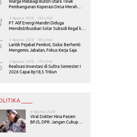
3
Warga Matalagi Buton Utara Tolak
Pembangunan Koperasi Desa Merah
Putih
4
3 Agustus 2026
193 Lihat
PT Alif Energi Mandiri Diduga
Mendistribusikan Solar Subsidi Ilegal ke
Perusahaan Tambang
5
4 Agustus 2026
183 Lihat
Lantik Pejabat Pemkot, Siska: Berhenti
Mengemis Jabatan, Fokus Kerja Saja
6
4 Agustus 2026
170 Lihat
Realisasi Investasi di Sultra Semester I
2026 Capai Rp18,5 Triliun
OLITIKA ____
6 Agustus 2026
Viral Dokter Hina Pasien
BPJS, DPR: Jangan Cukup
Minta Maaf, Harus Diusut!