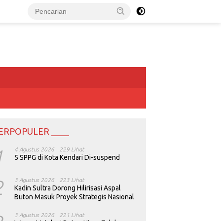
ERPOPULER ____
1
4 Agustus 2026
229 Lihat
5 SPPG di Kota Kendari Di-suspend
2
3 Agustus 2026
223 Lihat
Kadin Sultra Dorong Hilirisasi Aspal
Buton Masuk Proyek Strategis Nasional
3 Agustus 2026
221 Lihat