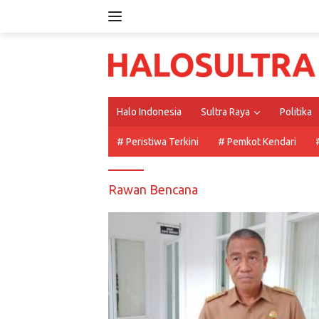
Langsung
ke
konten
Halo Indonesia
Sultra Raya
Politika
# Peristiwa Terkini
# Pemkot Kendari
Rawan Bencana