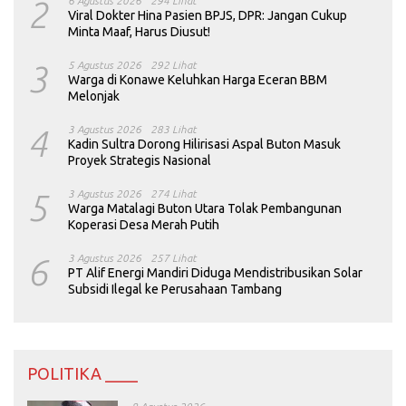
2
6 Agustus 2026
294 Lihat
Viral Dokter Hina Pasien BPJS, DPR: Jangan Cukup
Minta Maaf, Harus Diusut!
3
5 Agustus 2026
292 Lihat
Warga di Konawe Keluhkan Harga Eceran BBM
Melonjak
4
3 Agustus 2026
283 Lihat
Kadin Sultra Dorong Hilirisasi Aspal Buton Masuk
Proyek Strategis Nasional
5
3 Agustus 2026
274 Lihat
Warga Matalagi Buton Utara Tolak Pembangunan
Koperasi Desa Merah Putih
6
3 Agustus 2026
257 Lihat
PT Alif Energi Mandiri Diduga Mendistribusikan Solar
Subsidi Ilegal ke Perusahaan Tambang
POLITIKA ____