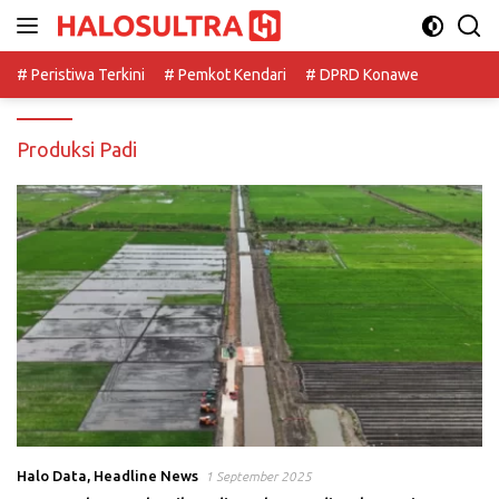
Langsung
ke
konten
# Peristiwa Terkini
# Pemkot Kendari
# DPRD Konawe
Produksi Padi
Halo Data
,
Headline News
1 September 2025