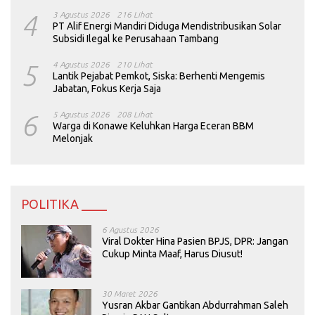
4
3 Agustus 2026
216 Lihat
PT Alif Energi Mandiri Diduga Mendistribusikan Solar
Subsidi Ilegal ke Perusahaan Tambang
5
4 Agustus 2026
210 Lihat
Lantik Pejabat Pemkot, Siska: Berhenti Mengemis
Jabatan, Fokus Kerja Saja
6
5 Agustus 2026
208 Lihat
Warga di Konawe Keluhkan Harga Eceran BBM
Melonjak
POLITIKA ____
6 Agustus 2026
Viral Dokter Hina Pasien BPJS, DPR: Jangan
Cukup Minta Maaf, Harus Diusut!
30 Maret 2026
Yusran Akbar Gantikan Abdurrahman Saleh