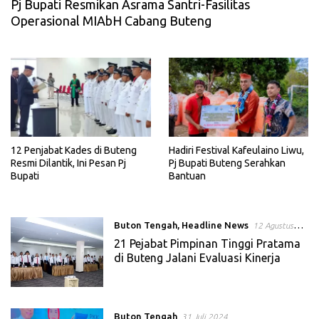
Pj Bupati Resmikan Asrama Santri-Fasilitas
Operasional MIAbH Cabang Buteng
12 Penjabat Kades di Buteng
Hadiri Festival Kafeulaino Liwu,
Resmi Dilantik, Ini Pesan Pj
Pj Bupati Buteng Serahkan
Bupati
Bantuan
Buton Tengah
,
Headline News
12 Agustus
2024
21 Pejabat Pimpinan Tinggi Pratama
di Buteng Jalani Evaluasi Kinerja
Buton Tengah
31 Juli 2024