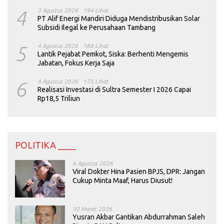
4
3 Agustus 2026
194 Lihat
PT Alif Energi Mandiri Diduga Mendistribusikan Solar
Subsidi Ilegal ke Perusahaan Tambang
5
4 Agustus 2026
188 Lihat
Lantik Pejabat Pemkot, Siska: Berhenti Mengemis
Jabatan, Fokus Kerja Saja
6
4 Agustus 2026
175 Lihat
Realisasi Investasi di Sultra Semester I 2026 Capai
Rp18,5 Triliun
POLITIKA ____
6 Agustus 2026
Viral Dokter Hina Pasien BPJS, DPR: Jangan
Cukup Minta Maaf, Harus Diusut!
30 Maret 2026
Yusran Akbar Gantikan Abdurrahman Saleh