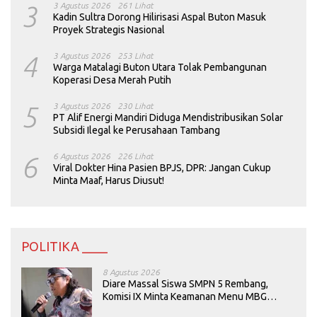
3
3 Agustus 2026
261 Lihat
Kadin Sultra Dorong Hilirisasi Aspal Buton Masuk
Proyek Strategis Nasional
4
3 Agustus 2026
253 Lihat
Warga Matalagi Buton Utara Tolak Pembangunan
Koperasi Desa Merah Putih
5
3 Agustus 2026
230 Lihat
PT Alif Energi Mandiri Diduga Mendistribusikan Solar
Subsidi Ilegal ke Perusahaan Tambang
6
6 Agustus 2026
226 Lihat
Viral Dokter Hina Pasien BPJS, DPR: Jangan Cukup
Minta Maaf, Harus Diusut!
POLITIKA ____
8 Agustus 2026
Diare Massal Siswa SMPN 5 Rembang,
Komisi IX Minta Keamanan Menu MBG
Dievaluasi