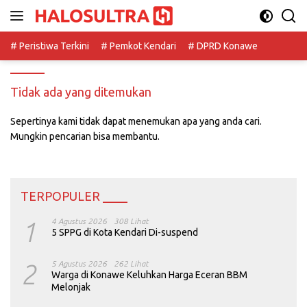
Langsung
ke
konten
# Peristiwa Terkini
# Pemkot Kendari
# DPRD Konawe
Tidak ada yang ditemukan
Sepertinya kami tidak dapat menemukan apa yang anda cari.
Mungkin pencarian bisa membantu.
TERPOPULER ____
1
4 Agustus 2026
308 Lihat
5 SPPG di Kota Kendari Di-suspend
2
5 Agustus 2026
262 Lihat
Warga di Konawe Keluhkan Harga Eceran BBM
Melonjak