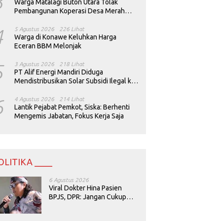
3
Warga Matalagi Buton Utara Tolak
Pembangunan Koperasi Desa Merah
Putih
4
5 Agustus 2026
226 Lihat
Warga di Konawe Keluhkan Harga
Eceran BBM Melonjak
5
3 Agustus 2026
218 Lihat
PT Alif Energi Mandiri Diduga
Mendistribusikan Solar Subsidi Ilegal ke
Perusahaan Tambang
6
4 Agustus 2026
214 Lihat
Lantik Pejabat Pemkot, Siska: Berhenti
Mengemis Jabatan, Fokus Kerja Saja
OLITIKA ____
6 Agustus 2026
Viral Dokter Hina Pasien
BPJS, DPR: Jangan Cukup
Minta Maaf, Harus Diusut!