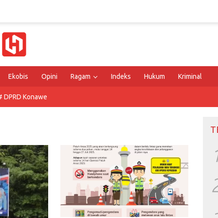
Ekobis
Opini
Ragam
Indeks
Hukum
Kriminal
# DPRD Konawe
T