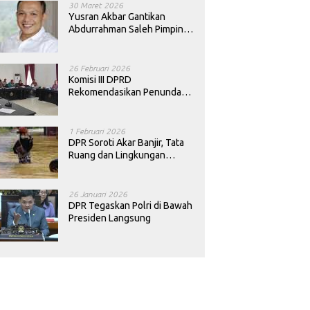
30 Maret 2026
Yusran Akbar Gantikan
Abdurrahman Saleh Pimpin
PAN Sultra
26 Februari 2026
Komisi III DPRD
Rekomendasikan Penundaan
Keputusan Pergantian
Kepala Sekolah di Konawe
1 Februari 2026
DPR Soroti Akar Banjir, Tata
Ruang dan Lingkungan
Diminta Dibenahi
26 Januari 2026
DPR Tegaskan Polri di Bawah
Presiden Langsung