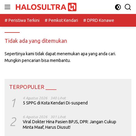
Langsung
ke
konten
# Peristiwa Terkini
# Pemkot Kendari
# DPRD Konawe
Tidak ada yang ditemukan
Sepertinya kami tidak dapat menemukan apa yang anda cari.
Mungkin pencarian bisa membantu.
TERPOPULER ____
1
4 Agustus 2026
340 Lihat
5 SPPG di Kota Kendari Di-suspend
2
6 Agustus 2026
301 Lihat
Viral Dokter Hina Pasien BPJS, DPR: Jangan Cukup
Minta Maaf, Harus Diusut!