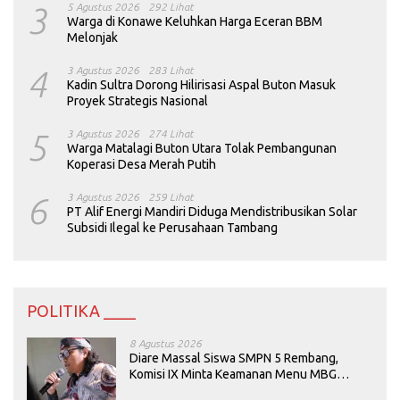
3
5 Agustus 2026
292 Lihat
Warga di Konawe Keluhkan Harga Eceran BBM
Melonjak
4
3 Agustus 2026
283 Lihat
Kadin Sultra Dorong Hilirisasi Aspal Buton Masuk
Proyek Strategis Nasional
5
3 Agustus 2026
274 Lihat
Warga Matalagi Buton Utara Tolak Pembangunan
Koperasi Desa Merah Putih
6
3 Agustus 2026
259 Lihat
PT Alif Energi Mandiri Diduga Mendistribusikan Solar
Subsidi Ilegal ke Perusahaan Tambang
POLITIKA ____
8 Agustus 2026
Diare Massal Siswa SMPN 5 Rembang,
Komisi IX Minta Keamanan Menu MBG
Dievaluasi