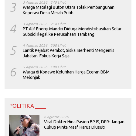
3
3 Agustus 2026
240 Lihat
Warga Matalagi Buton Utara Tolak Pembangunan
Koperasi Desa Merah Putih
4
3 Agustus 2026
214 Lihat
PT Alif Energi Mandiri Diduga Mendistribusikan Solar
Subsidi Ilegal ke Perusahaan Tambang
5
4 Agustus 2026
208 Lihat
Lantik Pejabat Pemkot, Siska: Berhenti Mengemis
Jabatan, Fokus Kerja Saja
6
5 Agustus 2026
198 Lihat
Warga di Konawe Keluhkan Harga Eceran BBM
Melonjak
POLITIKA ____
6 Agustus 2026
Viral Dokter Hina Pasien BPJS, DPR: Jangan
Cukup Minta Maaf, Harus Diusut!