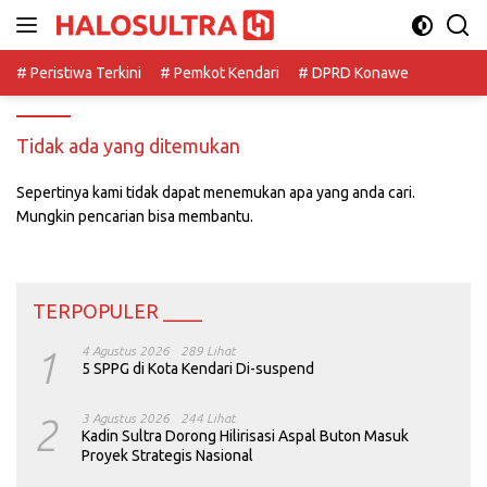
Langsung
ke
konten
# Peristiwa Terkini
# Pemkot Kendari
# DPRD Konawe
Tidak ada yang ditemukan
Sepertinya kami tidak dapat menemukan apa yang anda cari.
Mungkin pencarian bisa membantu.
TERPOPULER ____
1
4 Agustus 2026
289 Lihat
5 SPPG di Kota Kendari Di-suspend
2
3 Agustus 2026
244 Lihat
Kadin Sultra Dorong Hilirisasi Aspal Buton Masuk
Proyek Strategis Nasional